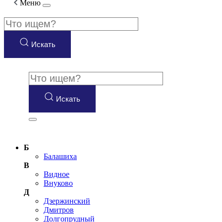
Меню
Искать
Искать
Б
Балашиха
В
Видное
Внуково
Д
Дзержинский
Дмитров
Долгопрудный