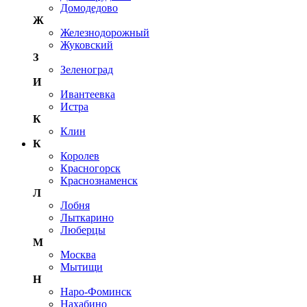
Домодедово
Ж
Железнодорожный
Жуковский
З
Зеленоград
И
Ивантеевка
Истра
К
Клин
К
Королев
Красногорск
Краснознаменск
Л
Лобня
Лыткарино
Люберцы
М
Москва
Мытищи
Н
Наро-Фоминск
Нахабино