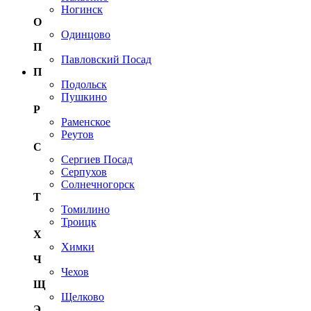
Ногинск
О
Одинцово
П
Павловский Посад
П
Подольск
Пушкино
Р
Раменское
Реутов
С
Сергиев Посад
Серпухов
Солнечногорск
Т
Томилино
Троицк
Х
Химки
Ч
Чехов
Щ
Щелково
Э