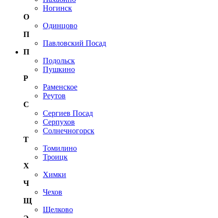
Ногинск
О
Одинцово
П
Павловский Посад
П
Подольск
Пушкино
Р
Раменское
Реутов
С
Сергиев Посад
Серпухов
Солнечногорск
Т
Томилино
Троицк
Х
Химки
Ч
Чехов
Щ
Щелково