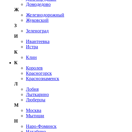
Домодедово
Ж
Железнодорожный
Жуковский
З
Зеленоград
И
Ивантеевка
Истра
К
Клин
К
Королев
Красногорск
Краснознаменск
Л
Лобня
Лыткарино
Люберцы
М
Москва
Мытищи
Н
Наро-Фоминск
Нахабино