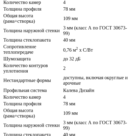
Количество камер
4
Толщина профиля
78 мм
Общая высота
109 мм
(рама+створка)
3 мм (класс А по ГОСТ 30673-
Толщина наружной стенки
99)
Толщина стеклопакета
40 мм
Сопротивление
2
0,76 м
х С/Вт
теплопередаче
Шумозащита
до 32 дБ
Количество контуров
2
уплотнения
доступны, включая округлые и
Нестандартные формы
арочные
Профильная система
Калева Дизайн
Количество камер
4
Толщина профиля
78 мм
Общая высота
109 мм
(рама+створка)
3 мм (класс А по ГОСТ 30673-
Толщина наружной стенки
99)
Толщина стеклопакета
40 мм