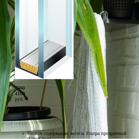
7990
4100
руб.
Низкое содержание железа Ультра прозрачный
(UltraClear)