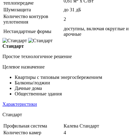
0,61 м
х С/Вт
теплопередаче
Шумозащита
до 31 дБ
Количество контуров
2
уплотнения
доступны, включая округлые и
Нестандартные формы
арочные
Стандарт
Простое технологичное решение
Целевое назначение
Квартиры с типовым энергосбережением
Балконы/лоджии
Дачные дома
Общественные здания
Характеристики
Стандарт
Профильная система
Калева Стандарт
Количество камер
4