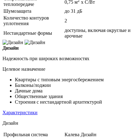
2
0,75 м
х С/Вт
теплопередаче
Шумозащита
до 31 дБ
Количество контуров
2
уплотнения
доступны, включая округлые и
Нестандартные формы
арочные
Дизайн
Надежность при широких возможностях
Целевое назначение
Квартиры с типовым энергосбережением
Балконы/лоджии
Дачные дома
Общественные здания
Строения с нестандартной архитектурой
Характеристики
Дизайн
Профильная система
Калева Дизайн