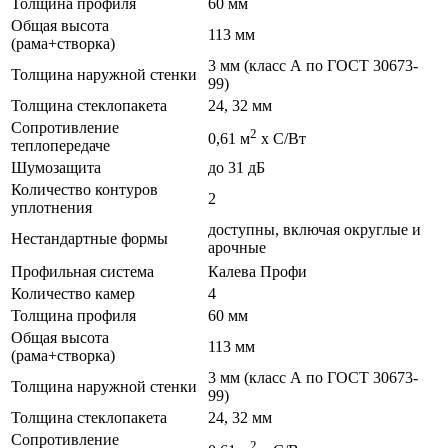
Толщина профиля
60 мм
Общая высота
113 мм
(рама+створка)
3 мм (класс А по ГОСТ 30673-
Толщина наружной стенки
99)
Толщина стеклопакета
24, 32 мм
Сопротивление
2
0,61 м
х С/Вт
теплопередаче
Шумозащита
до 31 дБ
Количество контуров
2
уплотнения
доступны, включая округлые и
Нестандартные формы
арочные
Профильная система
Калева Профи
Количество камер
4
Толщина профиля
60 мм
Общая высота
113 мм
(рама+створка)
3 мм (класс А по ГОСТ 30673-
Толщина наружной стенки
99)
Толщина стеклопакета
24, 32 мм
Сопротивление
2