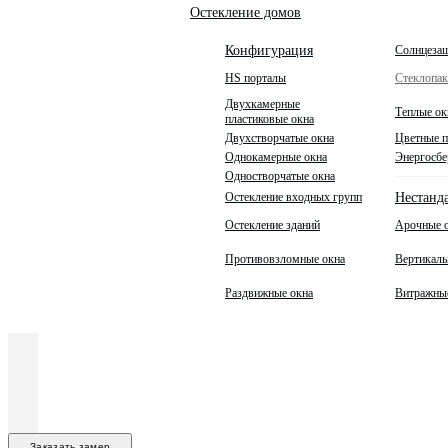
Остекление домов
Солнцеза
Конфигурация
HS порталы
Стеклопа
Двухкамерные
Теплые ок
пластиковые окна
Двухстворчатые окна
Цветные п
Однокамерные окна
Энергосбе
Одностворчатые окна
Остекление входных групп
Нестанд
Остекление зданий
Арочные 
Противовзломные окна
Вертикаль
Раздвижные окна
Витражны
Заказать замер