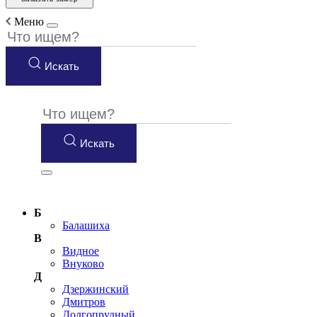
Меню
Искать
Искать
Б
Балашиха
В
Видное
Внуково
Д
Дзержинский
Дмитров
Долгопрудный