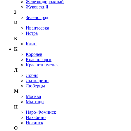
Железнодорожный
Жуковский
З
Зеленоград
И
Ивантеевка
Истра
К
Клин
К
Королев
Красногорск
Краснознаменск
Л
Лобня
Лыткарино
Люберцы
М
Москва
Мытищи
Н
Наро-Фоминск
Нахабино
Ногинск
О