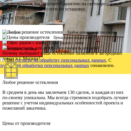
производителем, вы получите гарантию на светопрозрачные
конструкции, а также услуги по установке.
Цена от
13500
руб.
Любое решение остекления
Цены производителя
Офис рядом с вами
Безопасность для детей
Оставить заявку
Почему выбирают наше остекление балконов в загородных
домах в г. Москва?
Даю
согласие на обработку персональных данных
. С
политикой обработки персональных данных
ознакомлен.
Любое решение остекления
В среднем в день мы заключаем 130 сделок, и каждая из них
по-своему уникальна. Мы всегда стремимся подобрать лучшее
решение с учетом индивидуальных особенностей проекта и
пожеланий заказчика.
Цены от производителя