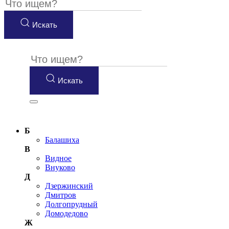
Искать
Искать
Б
Балашиха
В
Видное
Внуково
Д
Дзержинский
Дмитров
Долгопрудный
Домодедово
Ж