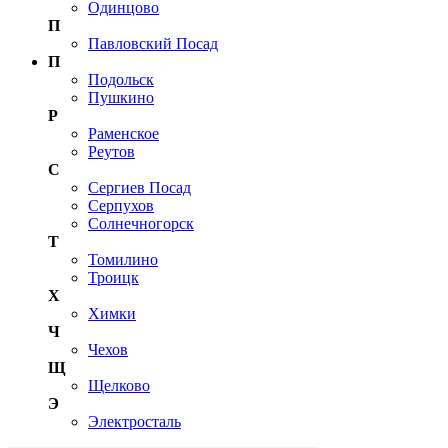
Одинцово
П
Павловский Посад
П
Подольск
Пушкино
Р
Раменское
Реутов
С
Сергиев Посад
Серпухов
Солнечногорск
Т
Томилино
Троицк
Х
Химки
Ч
Чехов
Щ
Щелково
Э
Электросталь