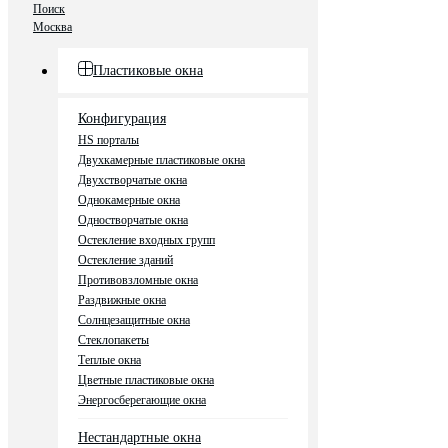
Поиск
Москва
Пластиковые окна
Конфигурация
HS порталы
Двухкамерные пластиковые окна
Двухстворчатые окна
Однокамерные окна
Одностворчатые окна
Остекление входных групп
Остекление зданий
Противовзломные окна
Раздвижные окна
Солнцезащитные окна
Стеклопакеты
Теплые окна
Цветные пластиковые окна
Энергосберегающие окна
Нестандартные окна