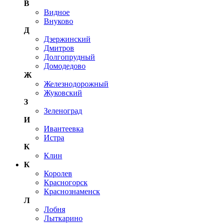
В
Видное
Внуково
Д
Дзержинский
Дмитров
Долгопрудный
Домодедово
Ж
Железнодорожный
Жуковский
З
Зеленоград
И
Ивантеевка
Истра
К
Клин
К
Королев
Красногорск
Краснознаменск
Л
Лобня
Лыткарино