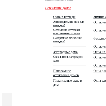
Остекление домов
Окна в коттедж
Зимние 
Антивандальные окна для
Остекле
коттеджей
Остекление коттеджей
Остекле
пластиковыми окнами
Панорамное остекление
Фасадно
коттеджей
Остеклен
Загородные дома
Окна на 
Окна в пол в загородном
Остекле
доме
Остеклен
Панорамное
Окна дл
остекление домов
Пластиковые окна в
Окна дл
дом