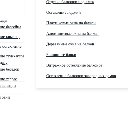
Отделка балконов под ключ
Остекление лоджий
сады
Пластиковые окна на балкон
ние бассейна
Алюминиевые окна на балкон
ние крыльца
Деревянные окна на балкон
е остекление
Балконные блоки
ие таунхаусов
дачу
Витражное остекление балконов
ние беседок
Остекление балконов загородных домов
ие террас
я веранды
я бани