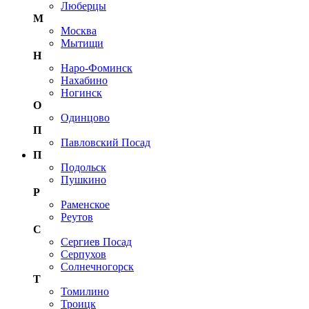
Люберцы
М
Москва
Мытищи
Н
Наро-Фоминск
Нахабино
Ногинск
О
Одинцово
П
Павловский Посад
П
Подольск
Пушкино
Р
Раменское
Реутов
С
Сергиев Посад
Серпухов
Солнечногорск
Т
Томилино
Троицк