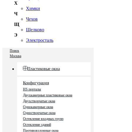
Х
Химки
Ч
Чехов
Щ
Щелково
Э
Электросталь
Поиск
Москва
Пластиковые окна
Конфигурация
HS порталы
Двухкамерные пластиковые окна
Двухстворчатые окна
Однокамерные окна
Одностворчатые окна
Остекление входных групп
Остекление зданий
Противовзломные окна