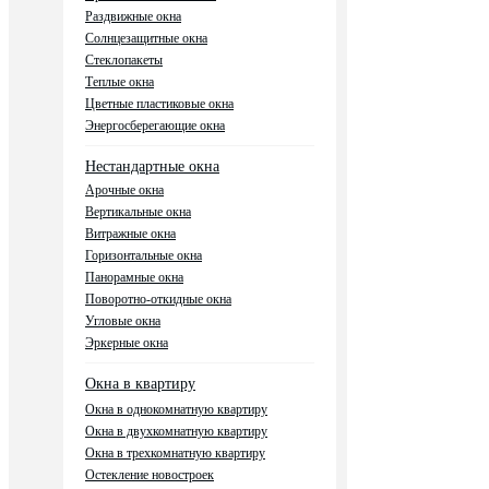
Раздвижные окна
Солнцезащитные окна
Стеклопакеты
Теплые окна
Цветные пластиковые окна
Энергосберегающие окна
Нестандартные окна
Арочные окна
Вертикальные окна
Витражные окна
Горизонтальные окна
Панорамные окна
Поворотно-откидные окна
Угловые окна
Эркерные окна
Окна в квартиру
Окна в однокомнатную квартиру
Окна в двухкомнатную квартиру
Окна в трехкомнатную квартиру
Остекление новостроек