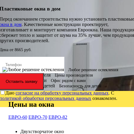
Пластиковые окна в дом
Перед окончанием строительства нужно установить пластиковы
окна в дом
. Качественные конструкции проектирует,
изготавливает и монтирует компания Евроокна. Наша продукци
сбережет тепло и защитит от шума на 35% лучше, чем продукция
других производителей.
Цена от
8665
руб.
Любое решение остекления
Цены производителя
Офис рядом с вами
Оставить заявку
Безопасность для детей
Даю
согласие на обработку персональных данных
. С
политикой обработки персональных данных
ознакомлен.
Цены на окна
ЕВРО-60
ЕВРО-70
ЕВРО-82
Двухстворчатое окно