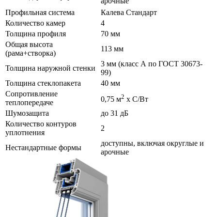
арочные
Профильная система
Калева Стандарт
Количество камер
4
Толщина профиля
70 мм
Общая высота
113 мм
(рама+створка)
3 мм (класс А по ГОСТ 30673-
Толщина наружной стенки
99)
Толщина стеклопакета
40 мм
Сопротивление
2
0,75 м
х С/Вт
теплопередаче
Шумозащита
до 31 дБ
Количество контуров
2
уплотнения
доступны, включая округлые и
Нестандартные формы
арочные