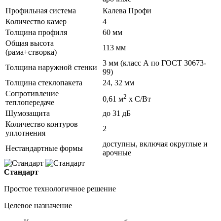
Профильная система
Калева Профи
Количество камер
4
Толщина профиля
60 мм
Общая высота
113 мм
(рама+створка)
3 мм (класс А по ГОСТ 30673-
Толщина наружной стенки
99)
Толщина стеклопакета
24, 32 мм
Сопротивление
2
0,61 м
х С/Вт
теплопередаче
Шумозащита
до 31 дБ
Количество контуров
2
уплотнения
доступны, включая округлые и
Нестандартные формы
арочные
Стандарт
Простое технологичное решение
Целевое назначение