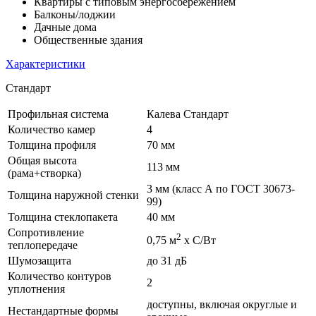
Квартиры с типовым энергосбережением
Балконы/лоджии
Дачные дома
Общественные здания
Характеристики
Стандарт
Профильная система
Калева Стандарт
Количество камер
4
Толщина профиля
70 мм
Общая высота
113 мм
(рама+створка)
3 мм (класс А по ГОСТ 30673-
Толщина наружной стенки
99)
Толщина стеклопакета
40 мм
Сопротивление
2
0,75 м
х С/Вт
теплопередаче
Шумозащита
до 31 дБ
Количество контуров
2
уплотнения
доступны, включая округлые и
Нестандартные формы