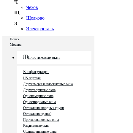
Ч
Чехов
Щ
Щелково
Э
Электросталь
Поиск
Москва
Пластиковые окна
Конфигурация
HS порталы
Двухкамерные пластиковые окна
Двухстворчатые окна
Однокамерные окна
Одностворчатые окна
Остекление входных групп
Остекление зданий
Противовзломные окна
Раздвижные окна
Солнцезащитные окна