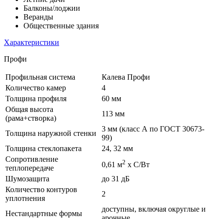
Балконы/лоджии
Веранды
Общественные здания
Характеристики
Профи
Профильная система
Калева Профи
Количество камер
4
Толщина профиля
60 мм
Общая высота
113 мм
(рама+створка)
3 мм (класс А по ГОСТ 30673-
Толщина наружной стенки
99)
Толщина стеклопакета
24, 32 мм
Сопротивление
2
0,61 м
х С/Вт
теплопередаче
Шумозащита
до 31 дБ
Количество контуров
2
уплотнения
доступны, включая округлые и
Нестандартные формы
арочные