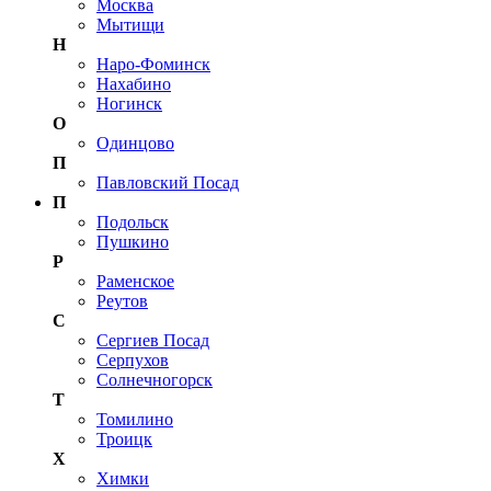
Москва
Мытищи
Н
Наро-Фоминск
Нахабино
Ногинск
О
Одинцово
П
Павловский Посад
П
Подольск
Пушкино
Р
Раменское
Реутов
С
Сергиев Посад
Серпухов
Солнечногорск
Т
Томилино
Троицк
Х
Химки