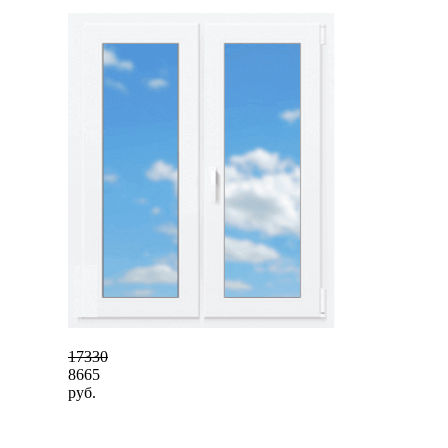
17330
8665
руб.