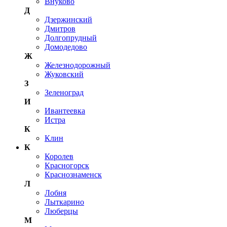
Внуково
Д
Дзержинский
Дмитров
Долгопрудный
Домодедово
Ж
Железнодорожный
Жуковский
З
Зеленоград
И
Ивантеевка
Истра
К
Клин
К
Королев
Красногорск
Краснознаменск
Л
Лобня
Лыткарино
Люберцы
М