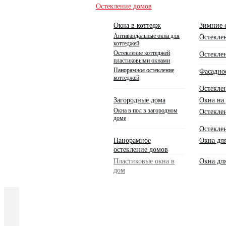
Остекление домов
Окна в коттедж
Зимние 
Антивандальные окна для
Остекле
коттеджей
Остекление коттеджей
Остекле
пластиковыми окнами
Панорамное остекление
Фасадно
коттеджей
Остеклен
Загородные дома
Окна на 
Окна в пол в загородном
Остекле
доме
Остеклен
Панорамное
Окна дл
остекление домов
Пластиковые окна в
Окна дл
дом