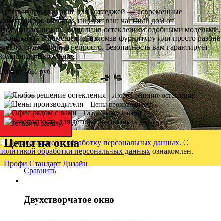
Антивандальные окна для коттеджей — современные
конструкции, которые защитят ваш частный дом от
злоумышленников. Выполнив остекление подобными моделями,
проникнуть в помещение, взломав фурнитуру или просто разбив
стекло, будет крайне непросто. Безопасность вам гарантирует
компания «Евроокна».
Цена от
8665
руб.
Любое решение остекления
Цены производителя
Офис рядом с вами
Безопасность для детей
Оставить заявку
Цены на окна
Даю
согласие на обработку персональных данных
. С
политикой обработки персональных данных
ознакомлен.
Профи
Стандарт
Дизайн
Сравнить
Двухстворчатое окно