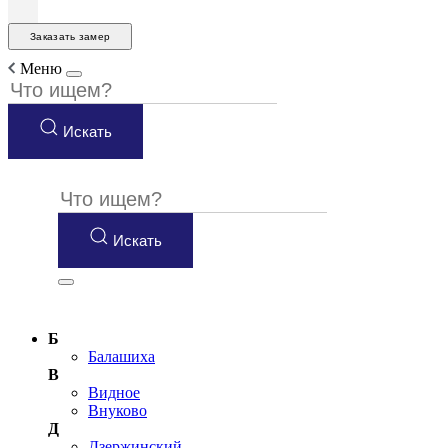
Заказать замер
Меню
Искать
Искать
Б
Балашиха
В
Видное
Внуково
Д
Дзержинский