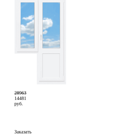
28963
14481
руб.
Заказать