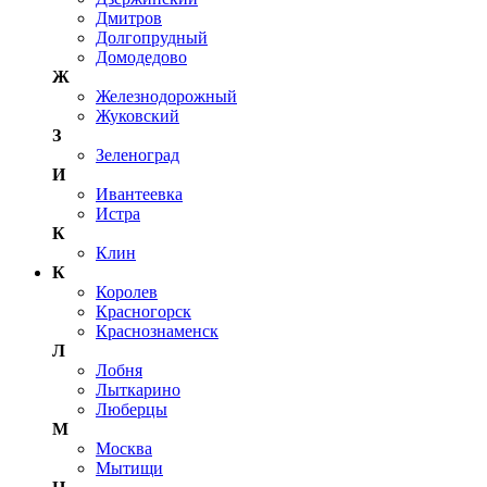
Дмитров
Долгопрудный
Домодедово
Ж
Железнодорожный
Жуковский
З
Зеленоград
И
Ивантеевка
Истра
К
Клин
К
Королев
Красногорск
Краснознаменск
Л
Лобня
Лыткарино
Люберцы
М
Москва
Мытищи