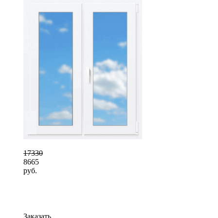
17330
8665
руб.
Заказать