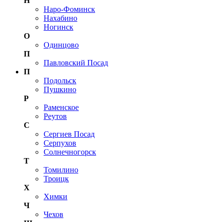
Н
Наро-Фоминск
Нахабино
Ногинск
О
Одинцово
П
Павловский Посад
П
Подольск
Пушкино
Р
Раменское
Реутов
С
Сергиев Посад
Серпухов
Солнечногорск
Т
Томилино
Троицк
Х
Химки
Ч
Чехов