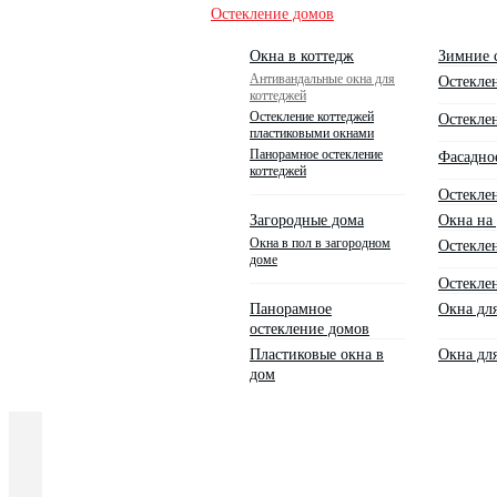
Остекление домов
Окна в коттедж
Зимние 
Антивандальные окна для
Остекле
коттеджей
Остекление коттеджей
Остекле
пластиковыми окнами
Панорамное остекление
Фасадно
коттеджей
Остеклен
Загородные дома
Окна на 
Окна в пол в загородном
Остекле
доме
Остеклен
Панорамное
Окна дл
остекление домов
Пластиковые окна в
Окна дл
дом