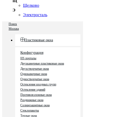
Щ
Щелково
Э
Электросталь
Поиск
Москва
Пластиковые окна
Конфигурация
HS порталы
Двухкамерные пластиковые окна
Двухстворчатые окна
Однокамерные окна
Одностворчатые окна
Остекление входных групп
Остекление зданий
Противовзломные окна
Раздвижные окна
Солнцезащитные окна
Стеклопакеты
Теплые окна