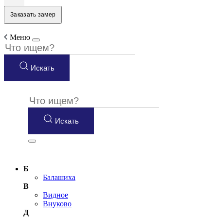
Заказать замер
Меню
Искать
Искать
Б
Балашиха
В
Видное
Внуково
Д