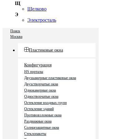
Щ
Щелково
Э
Электросталь
Поиск
Москва
Пластиковые окна
Конфигурация
HS порталы
Двухкамерные пластиковые окна
Двухстворчатые окна
Однокамерные окна
Одностворчатые окна
Остекление входных групп
Остекление зданий
Противовзломные окна
Раздвижные окна
Солнцезащитные окна
Стеклопакеты