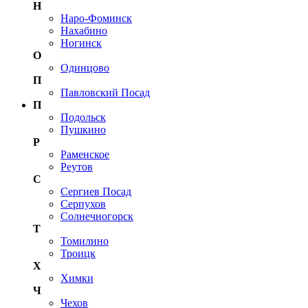
Н
Наро-Фоминск
Нахабино
Ногинск
О
Одинцово
П
Павловский Посад
П
Подольск
Пушкино
Р
Раменское
Реутов
С
Сергиев Посад
Серпухов
Солнечногорск
Т
Томилино
Троицк
Х
Химки
Ч
Чехов