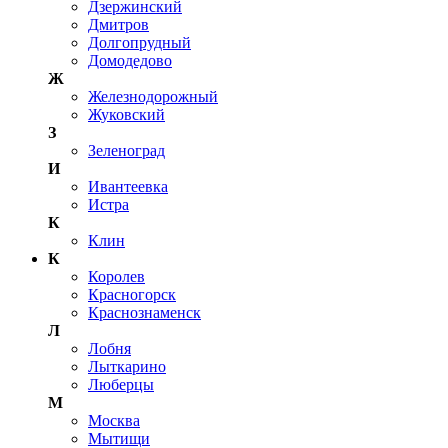
Дзержинский
Дмитров
Долгопрудный
Домодедово
Ж
Железнодорожный
Жуковский
З
Зеленоград
И
Ивантеевка
Истра
К
Клин
К
Королев
Красногорск
Краснознаменск
Л
Лобня
Лыткарино
Люберцы
М
Москва
Мытищи