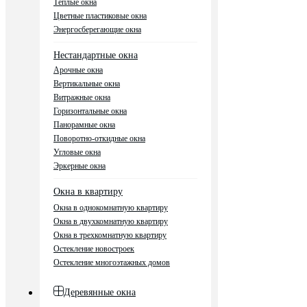
Теплые окна
Цветные пластиковые окна
Энергосберегающие окна
Нестандартные окна
Арочные окна
Вертикальные окна
Витражные окна
Горизонтальные окна
Панорамные окна
Поворотно-откидные окна
Угловые окна
Эркерные окна
Окна в квартиру
Окна в однокомнатную квартиру
Окна в двухкомнатную квартиру
Окна в трехкомнатную квартиру
Остекление новостроек
Остекление многоэтажных домов
Деревянные окна