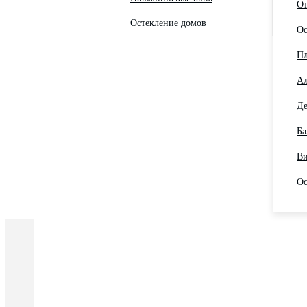
От
Остекление домов
Ос
Пл
Ал
Де
Ба
Ви
Ос