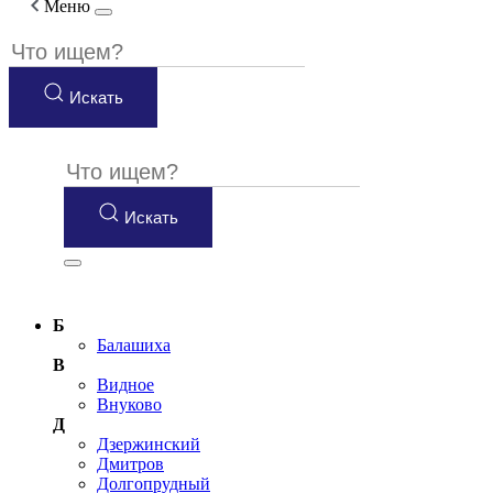
Меню
Искать
Искать
Б
Балашиха
В
Видное
Внуково
Д
Дзержинский
Дмитров
Долгопрудный