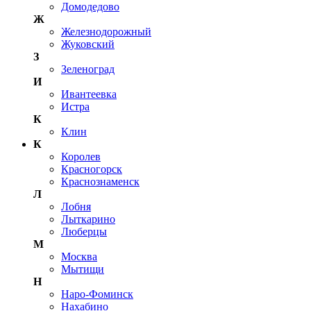
Домодедово
Ж
Железнодорожный
Жуковский
З
Зеленоград
И
Ивантеевка
Истра
К
Клин
К
Королев
Красногорск
Краснознаменск
Л
Лобня
Лыткарино
Люберцы
М
Москва
Мытищи
Н
Наро-Фоминск
Нахабино