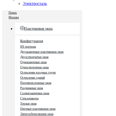
Электросталь
Поиск
Москва
Пластиковые окна
Конфигурация
HS порталы
Двухкамерные пластиковые окна
Двухстворчатые окна
Однокамерные окна
Одностворчатые окна
Остекление входных групп
Остекление зданий
Противовзломные окна
Раздвижные окна
Солнцезащитные окна
Стеклопакеты
Теплые окна
Цветные пластиковые окна
Энергосберегающие окна