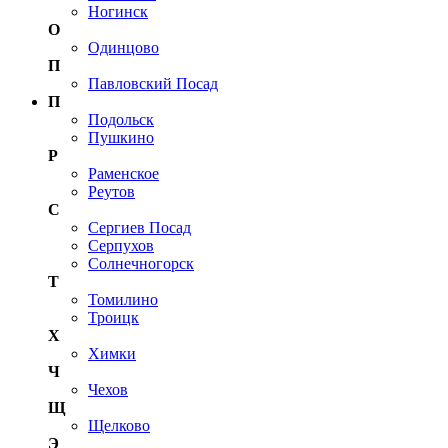
Ногинск
О
Одинцово
П
Павловский Посад
П
Подольск
Пушкино
Р
Раменское
Реутов
С
Сергиев Посад
Серпухов
Солнечногорск
Т
Томилино
Троицк
Х
Химки
Ч
Чехов
Щ
Щелково
Э