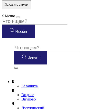
Заказать замер
Меню
Искать
Искать
Б
Балашиха
В
Видное
Внуково
Д
Дзержинский