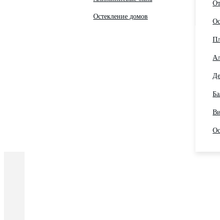
От
Остекление домов
Ос
Пл
Ал
Де
Ба
Ви
Ос