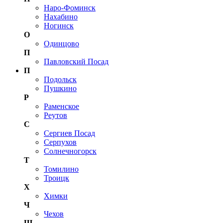
Наро-Фоминск
Нахабино
Ногинск
О
Одинцово
П
Павловский Посад
П
Подольск
Пушкино
Р
Раменское
Реутов
С
Сергиев Посад
Серпухов
Солнечногорск
Т
Томилино
Троицк
Х
Химки
Ч
Чехов
Щ