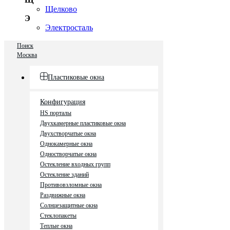
Щелково
Э
Электросталь
Поиск
Москва
Пластиковые окна
Конфигурация
HS порталы
Двухкамерные пластиковые окна
Двухстворчатые окна
Однокамерные окна
Одностворчатые окна
Остекление входных групп
Остекление зданий
Противовзломные окна
Раздвижные окна
Солнцезащитные окна
Стеклопакеты
Теплые окна