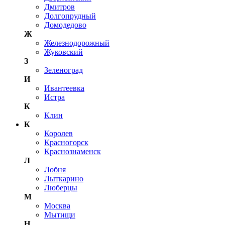
Дмитров
Долгопрудный
Домодедово
Ж
Железнодорожный
Жуковский
З
Зеленоград
И
Ивантеевка
Истра
К
Клин
К
Королев
Красногорск
Краснознаменск
Л
Лобня
Лыткарино
Люберцы
М
Москва
Мытищи
Н