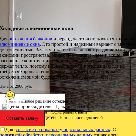
Холодные алюминиевые окна
Для
остекления балконов
и веранд часто используются холодные
алюминиевые окна
. Это простой и надежный вариант с высокой
долговечностью. Зачастую такие окна делают раздвижными для
экономии пространства, однако доступны и классические
распашные конструкции. Окна из «холодного» алюминия не
держат тепло, поэтому их используют в помещениях, где не
требуется хорошая теплозащита – в помещении с таким
остеклением зимой будет всего на 4-5 градусов теплее.
Цена от
2900
руб.
Любое решение остекления
Цены производителя
Офис рядом с вами
Безопасность для детей
Оставить заявку
Даю
согласие на обработку персональных данных
. С
политикой обработки персональных данных
ознакомлен.