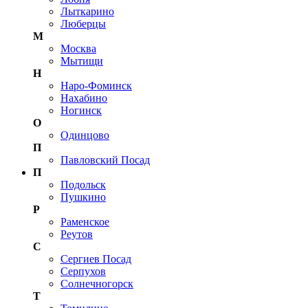
Лыткарино
Люберцы
М
Москва
Мытищи
Н
Наро-Фоминск
Нахабино
Ногинск
О
Одинцово
П
Павловский Посад
П
Подольск
Пушкино
Р
Раменское
Реутов
С
Сергиев Посад
Серпухов
Солнечногорск
Т