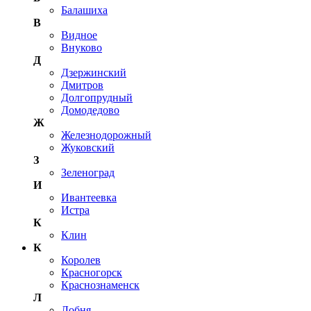
Балашиха
В
Видное
Внуково
Д
Дзержинский
Дмитров
Долгопрудный
Домодедово
Ж
Железнодорожный
Жуковский
З
Зеленоград
И
Ивантеевка
Истра
К
Клин
К
Королев
Красногорск
Краснознаменск
Л
Лобня