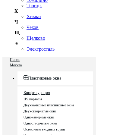
Томилино
Троицк
Х
Химки
Ч
Чехов
Щ
Щелково
Э
Электросталь
Поиск
Москва
Пластиковые окна
Конфигурация
HS порталы
Двухкамерные пластиковые окна
Двухстворчатые окна
Однокамерные окна
Одностворчатые окна
Остекление входных групп