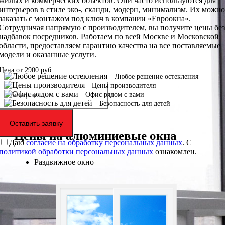
жилых и коммерческих объектов. Они часто используются для
интерьеров в стиле эко-, сканди, модерн, минимализм. Их можно
заказать с монтажом под ключ в компании «Евроокна».
Сотрудничая напрямую с производителем, вы получите цены без
надбавок посредников. Работаем по всей Москве и Московской
области, предоставляем гарантию качества на все поставляемые
модели и оказанные услуги.
Цена от
2900
руб.
Любое решение остекления
Цены производителя
Офис рядом с вами
Безопасность для детей
Оставить заявку
Цены на алюминиевые окна
Даю
согласие на обработку персональных данных
. С
политикой обработки персональных данных
ознакомлен.
Раздвижное окно