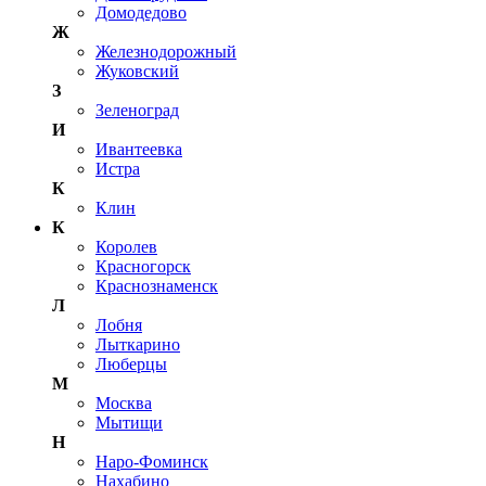
Домодедово
Ж
Железнодорожный
Жуковский
З
Зеленоград
И
Ивантеевка
Истра
К
Клин
К
Королев
Красногорск
Краснознаменск
Л
Лобня
Лыткарино
Люберцы
М
Москва
Мытищи
Н
Наро-Фоминск
Нахабино