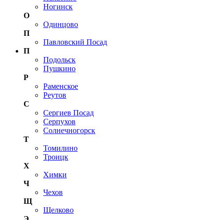
Ногинск
О
Одинцово
П
Павловский Посад
П
Подольск
Пушкино
Р
Раменское
Реутов
С
Сергиев Посад
Серпухов
Солнечногорск
Т
Томилино
Троицк
Х
Химки
Ч
Чехов
Щ
Щелково
Э