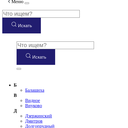
Меню
Искать
Искать
Б
Балашиха
В
Видное
Внуково
Д
Дзержинский
Дмитров
Долгопрудный