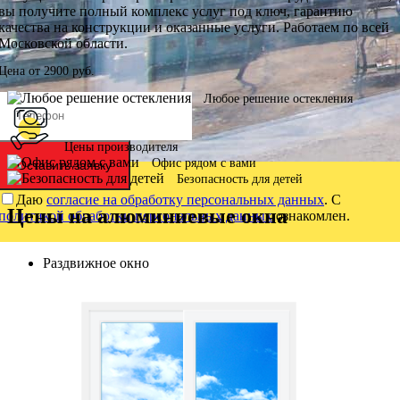
вы получите полный комплекс услуг под ключ, гарантию
качества на конструкции и оказанные услуги. Работаем по всей
Московской области.
Цена от
2900
руб.
Любое решение остекления
Цены производителя
Офис рядом с вами
Оставить заявку
Безопасность для детей
Даю
согласие на обработку персональных данных
. С
Цены на алюминиевые окна
политикой обработки персональных данных
ознакомлен.
Раздвижное окно