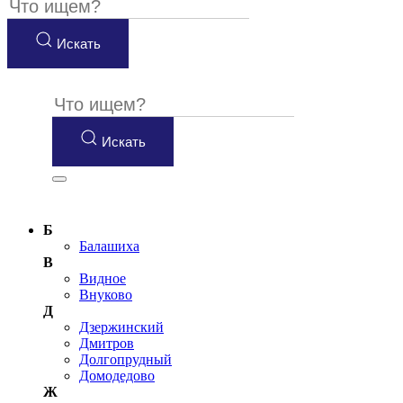
Искать
Искать
Б
Балашиха
В
Видное
Внуково
Д
Дзержинский
Дмитров
Долгопрудный
Домодедово
Ж