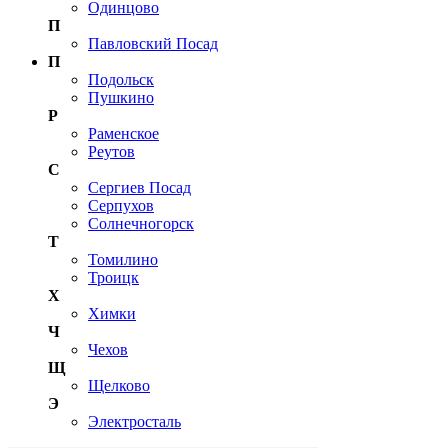
Одинцово
П
Павловский Посад
П
Подольск
Пушкино
Р
Раменское
Реутов
С
Сергиев Посад
Серпухов
Солнечногорск
Т
Томилино
Троицк
Х
Химки
Ч
Чехов
Щ
Щелково
Э
Электросталь