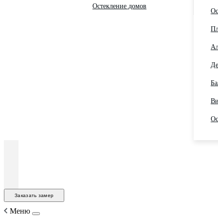
Остекление домов
Ос
Пл
Ал
Де
Ба
Ви
Ос
Заказать замер
Меню