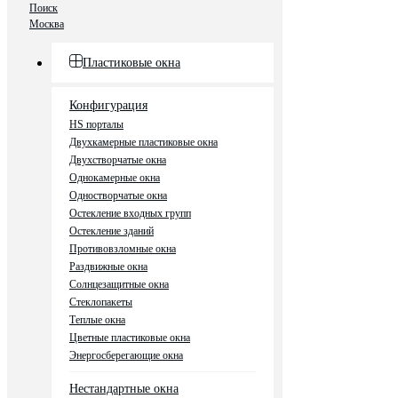
Поиск
Москва
Пластиковые окна
Конфигурация
HS порталы
Двухкамерные пластиковые окна
Двухстворчатые окна
Однокамерные окна
Одностворчатые окна
Остекление входных групп
Остекление зданий
Противовзломные окна
Раздвижные окна
Солнцезащитные окна
Стеклопакеты
Теплые окна
Цветные пластиковые окна
Энергосберегающие окна
Нестандартные окна