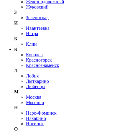
Железнодорожный
Жуковский
З
Зеленоград
И
Ивантеевка
Истра
К
Клин
К
Королев
Красногорск
Краснознаменск
Л
Лобня
Лыткарино
Люберцы
М
Москва
Мытищи
Н
Наро-Фоминск
Нахабино
Ногинск
О