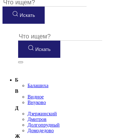
Искать
Искать
Б
Балашиха
В
Видное
Внуково
Д
Дзержинский
Дмитров
Долгопрудный
Домодедово
Ж