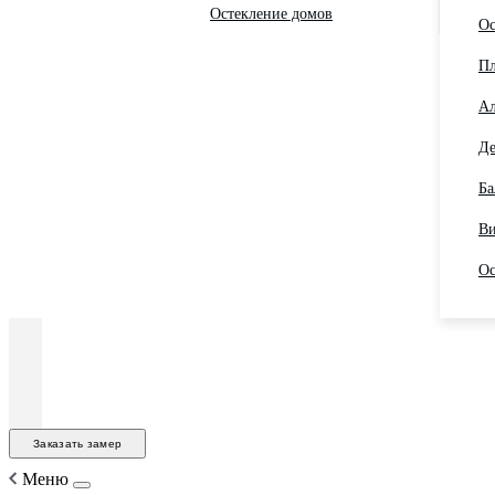
Остекление домов
Ос
Пл
Ал
Де
Ба
Ви
Ос
Заказать замер
Меню