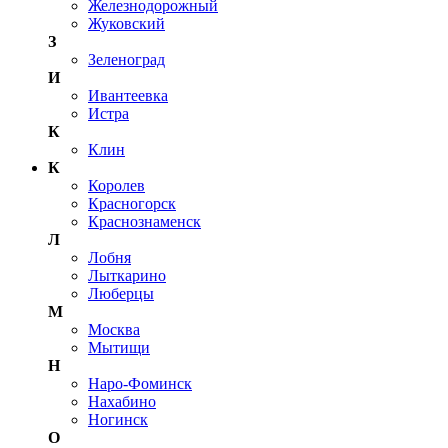
Железнодорожный
Жуковский
З
Зеленоград
И
Ивантеевка
Истра
К
Клин
К
Королев
Красногорск
Краснознаменск
Л
Лобня
Лыткарино
Люберцы
М
Москва
Мытищи
Н
Наро-Фоминск
Нахабино
Ногинск
О