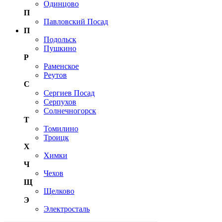
Одинцово
П
Павловский Посад
П
Подольск
Пушкино
Р
Раменское
Реутов
С
Сергиев Посад
Серпухов
Солнечногорск
Т
Томилино
Троицк
Х
Химки
Ч
Чехов
Щ
Щелково
Э
Электросталь