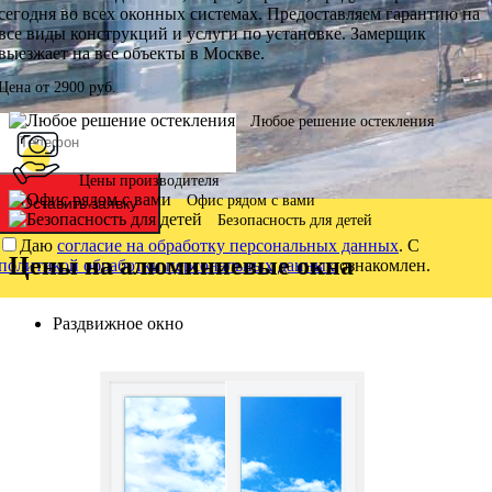
сегодня во всех оконных системах. Предоставляем гарантию на
все виды конструкций и услуги по установке. Замерщик
выезжает на все объекты в Москве.
Цена от
2900
руб.
Любое решение остекления
Цены производителя
Офис рядом с вами
Оставить заявку
Безопасность для детей
Даю
согласие на обработку персональных данных
. С
Цены на алюминиевые окна
политикой обработки персональных данных
ознакомлен.
Раздвижное окно