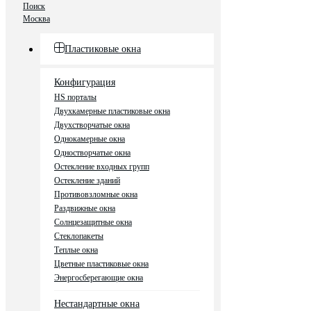
Поиск
Москва
Пластиковые окна
Конфигурация
HS порталы
Двухкамерные пластиковые окна
Двухстворчатые окна
Однокамерные окна
Одностворчатые окна
Остекление входных групп
Остекление зданий
Противовзломные окна
Раздвижные окна
Солнцезащитные окна
Стеклопакеты
Теплые окна
Цветные пластиковые окна
Энергосберегающие окна
Нестандартные окна