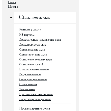
Поиск
Москва
Пластиковые окна
Конфигурация
HS порталы
Двухкамерные пластиковые окна
Двухстворчатые окна
Однокамерные окна
Одностворчатые окна
Остекление входных групп
Остекление зданий
Противовзломные окна
Раздвижные окна
Солнцезащитные окна
Стеклопакеты
Теплые окна
Цветные пластиковые окна
Энергосберегающие окна
Нестандартные окна