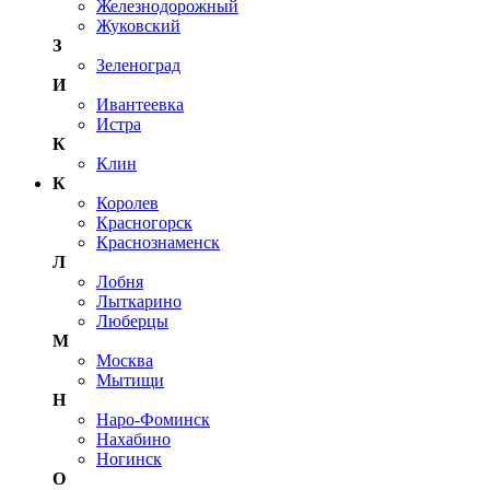
Железнодорожный
Жуковский
З
Зеленоград
И
Ивантеевка
Истра
К
Клин
К
Королев
Красногорск
Краснознаменск
Л
Лобня
Лыткарино
Люберцы
М
Москва
Мытищи
Н
Наро-Фоминск
Нахабино
Ногинск
О