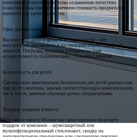
экономные технологии и четко отлаженная логистика
позволяют нам снижать конечную стоимость продукта при
европейском уровне качества.
Офис рядом с вами
Вы получите окно в целости и сохранности – все
конструкции доставляются на спецтранспорте с двойной
защитой. Погрузка, выгрузка и подъем на этаж
осуществляются специалистами с большим опытом.
Безопасность для детей
Сделать окно максимально безопасным для детей реально как
еще до его монтажа, заказав соответствующую комплектацию,
так и после, заменив обычные ручки специальными.
Подарок каждому клиенту
При заказе окон в Москве вы гарантировано получаете
подарок от компании – шумозащитный или
мультифункциональный стеклопакет, скидку на
дополнительную продукцию или следующую покупку.