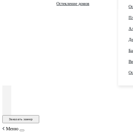
Остекление домов
Ос
Пл
Ал
Де
Ба
Ви
Ос
Заказать замер
Меню