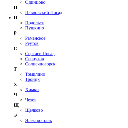
Одинцово
П
Павловский Посад
П
Подольск
Пушкино
Р
Раменское
Реутов
С
Сергиев Посад
Серпухов
Солнечногорск
Т
Томилино
Троицк
Х
Химки
Ч
Чехов
Щ
Щелково
Э
Электросталь