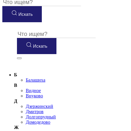
Искать
Искать
Б
Балашиха
В
Видное
Внуково
Д
Дзержинский
Дмитров
Долгопрудный
Домодедово
Ж