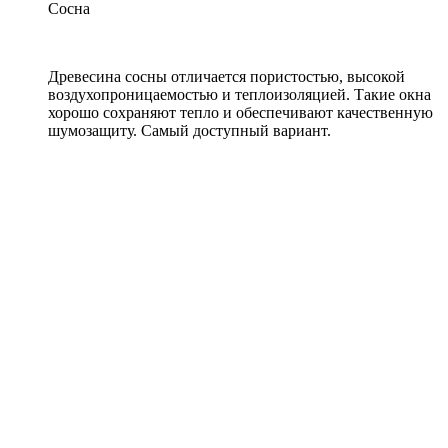
Сосна
Древесина сосны отличается пористостью, высокой
воздухопроницаемостью и теплоизоляцией. Такие окна
хорошо сохраняют тепло и обеспечивают качественную
шумозащиту. Самый доступный вариант.
Одностворчатое окно
Профиль:
Клеёный брус 78 мм
Стеклопакет:
40 мм
Фурнитура:
Roto NX
от
46479
руб./м.кв.
Оставить заявку
Рассчитываем честно!
Лиственница