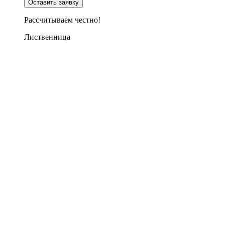
Для лиственницы характерна максимальная
устойчивость к воздействию влаги и механическим
повреждениям. Высокая биостойкость и прочность
древесины обеспечивают естественную долговечность
изделий без потери геометрической формы и
эксплуатационных свойств.