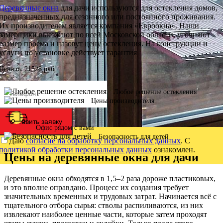
Деревянные окна
для дачи используются для остекления домов,
предназначенных для сезонного или постоянного проживания.
Их производителем является компания «Евроокна». Наши
замерщики выезжают по всей Московской области, уточняют
размер проема и назовут цену остекления. На конструкции и
услуги по установке действует гарантия
Цена от
21528
руб.
Любое решение остекления
Цены производителя
Оставить заявку
Офис рядом с вами
Безопасность для детей
Даю
согласие на обработку персональных данных
. С
политикой обработки персональных данных
ознакомлен.
Цены на деревянные окна для дачи
Деревянные окна обходятся в 1,5–2 раза дороже пластиковых,
и это вполне оправдано. Процесс их создания требует
значительных временных и трудовых затрат. Начинается всё с
тщательного отбора сырья: стволы распиливаются, из них
извлекают наиболее ценные части, которые затем проходят