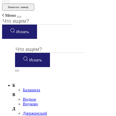
Заказать замер
Меню
Искать
Искать
Б
Балашиха
В
Видное
Внуково
Д
Дзержинский