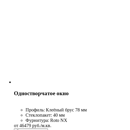
Для лиственницы характерна максимальная
устойчивость к воздействию влаги и механическим
повреждениям. Высокая биостойкость и прочность
древесины обеспечивают естественную долговечность
изделий без потери геометрической формы и
эксплуатационных свойств.
Двухстворчатое окно
Профиль:
Клеёный брус 78 мм
Стеклопакет:
40 мм
Фурнитура:
Roto NX
от
37302
руб./м.кв.
Оставить заявку
Рассчитываем честно!
Лиственница