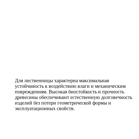
Балконный блок
Профиль:
Клеёный брус 78 мм
Стеклопакет:
40 мм
Фурнитура:
Roto NX
от
35060
руб./м.кв.
Оставить заявку