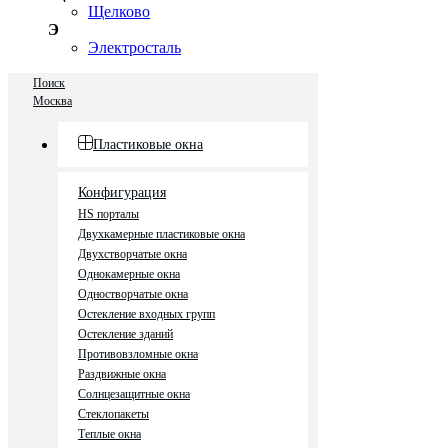
Щелково
Э
Электросталь
Поиск
Москва
Пластиковые окна
Конфигурация
HS порталы
Двухкамерные пластиковые окна
Двухстворчатые окна
Однокамерные окна
Одностворчатые окна
Остекление входных групп
Остекление зданий
Противовзломные окна
Раздвижные окна
Солнцезащитные окна
Стеклопакеты
Теплые окна