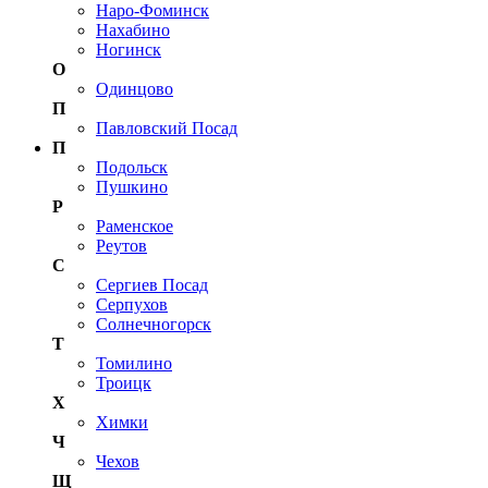
Наро-Фоминск
Нахабино
Ногинск
О
Одинцово
П
Павловский Посад
П
Подольск
Пушкино
Р
Раменское
Реутов
С
Сергиев Посад
Серпухов
Солнечногорск
Т
Томилино
Троицк
Х
Химки
Ч
Чехов
Щ