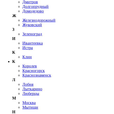
Дмитров
Долгопрудный
Домодедово
Ж
Железнодорожный
Жуковский
З
Зеленоград
И
Ивантеевка
Истра
К
Клин
К
Королев
Красногорск
Краснознаменск
Л
Лобня
Лыткарино
Люберцы
М
Москва
Мытищи
Н