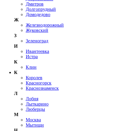
Дмитров
Долгопрудный
Домодедово
Ж
Железнодорожный
Жуковский
З
Зеленоград
И
Ивантеевка
Истра
К
Клин
К
Королев
Красногорск
Краснознаменск
Л
Лобня
Лыткарино
Люберцы
М
Москва
Мытищи
Н