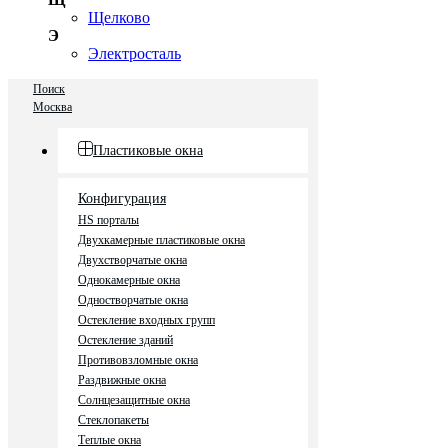
Щелково
Э
Электросталь
Поиск
Москва
Пластиковые окна
Конфигурация
HS порталы
Двухкамерные пластиковые окна
Двухстворчатые окна
Однокамерные окна
Одностворчатые окна
Остекление входных групп
Остекление зданий
Противовзломные окна
Раздвижные окна
Солнцезащитные окна
Стеклопакеты
Теплые окна