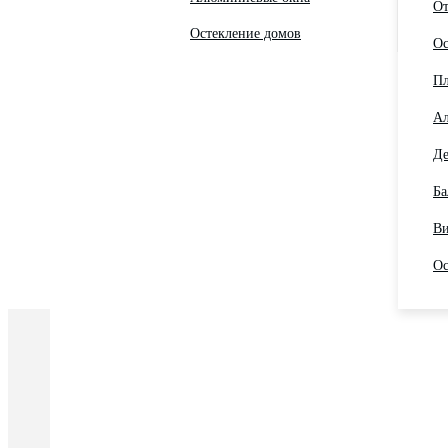
От
Остекление домов
Ос
Пл
Ал
Де
Ба
Ви
Ос