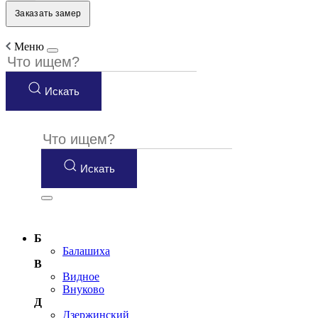
Заказать замер
Меню
Искать
Искать
Б
Балашиха
В
Видное
Внуково
Д
Дзержинский