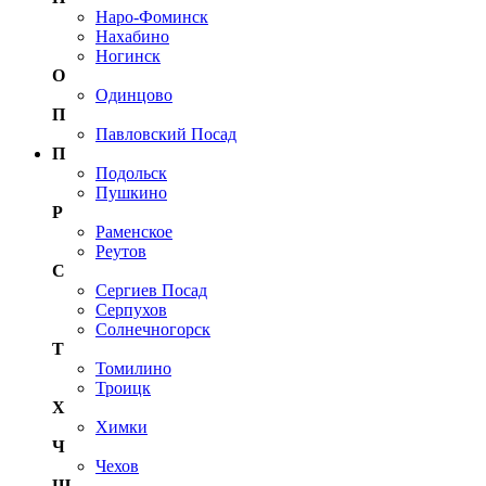
Наро-Фоминск
Нахабино
Ногинск
О
Одинцово
П
Павловский Посад
П
Подольск
Пушкино
Р
Раменское
Реутов
С
Сергиев Посад
Серпухов
Солнечногорск
Т
Томилино
Троицк
Х
Химки
Ч
Чехов
Щ