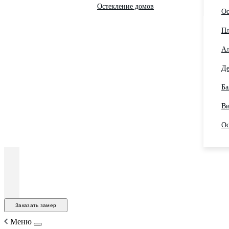
Остекление домов
Ос
Пл
Ал
Де
Ба
Ви
Ос
Заказать замер
Меню