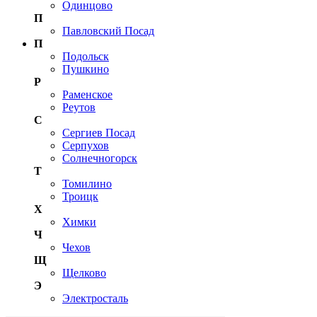
Одинцово
П
Павловский Посад
П
Подольск
Пушкино
Р
Раменское
Реутов
С
Сергиев Посад
Серпухов
Солнечногорск
Т
Томилино
Троицк
Х
Химки
Ч
Чехов
Щ
Щелково
Э
Электросталь