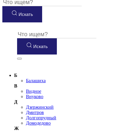
Искать
Искать
Б
Балашиха
В
Видное
Внуково
Д
Дзержинский
Дмитров
Долгопрудный
Домодедово
Ж