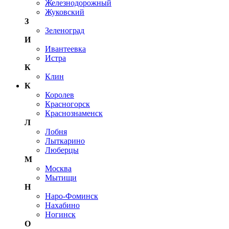
Железнодорожный
Жуковский
З
Зеленоград
И
Ивантеевка
Истра
К
Клин
К
Королев
Красногорск
Краснознаменск
Л
Лобня
Лыткарино
Люберцы
М
Москва
Мытищи
Н
Наро-Фоминск
Нахабино
Ногинск
О