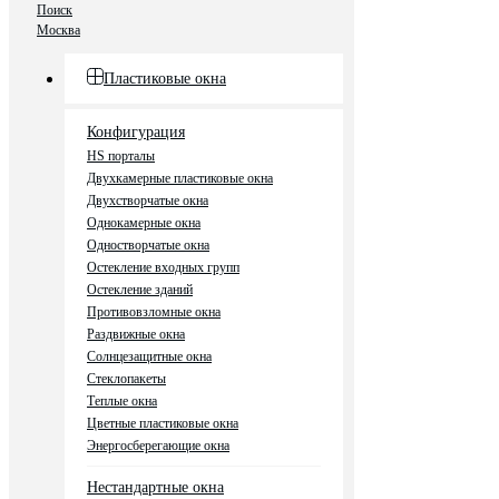
Поиск
Москва
Пластиковые окна
Конфигурация
HS порталы
Двухкамерные пластиковые окна
Двухстворчатые окна
Однокамерные окна
Одностворчатые окна
Остекление входных групп
Остекление зданий
Противовзломные окна
Раздвижные окна
Солнцезащитные окна
Стеклопакеты
Теплые окна
Цветные пластиковые окна
Энергосберегающие окна
Нестандартные окна