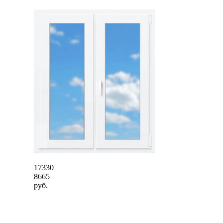
17330
8665
руб.