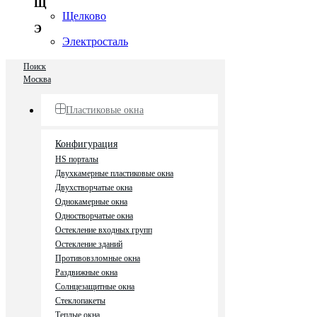
Щ
Щелково
Э
Электросталь
Поиск
Москва
Пластиковые окна
Конфигурация
HS порталы
Двухкамерные пластиковые окна
Двухстворчатые окна
Однокамерные окна
Одностворчатые окна
Остекление входных групп
Остекление зданий
Противовзломные окна
Раздвижные окна
Солнцезащитные окна
Стеклопакеты
Теплые окна