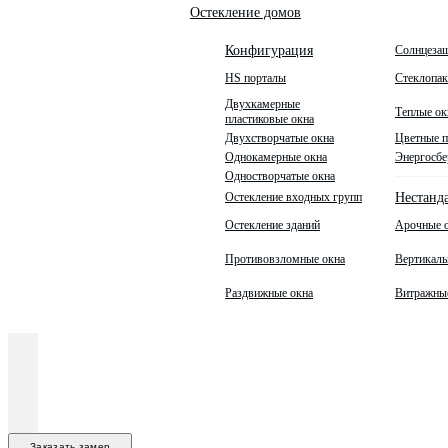
Остекление домов
Солнцеза
Конфигурация
HS порталы
Стеклопа
Двухкамерные
Теплые ок
пластиковые окна
Двухстворчатые окна
Цветные п
Однокамерные окна
Энергосбе
Одностворчатые окна
Остекление входных групп
Нестанд
Остекление зданий
Арочные 
Противовзломные окна
Вертикаль
Раздвижные окна
Витражны
Заказать замер