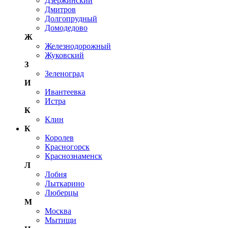
Дзержинский
Дмитров
Долгопрудный
Домодедово
Ж
Железнодорожный
Жуковский
З
Зеленоград
И
Ивантеевка
Истра
К
Клин
К
Королев
Красногорск
Краснознаменск
Л
Лобня
Лыткарино
Люберцы
М
Москва
Мытищи