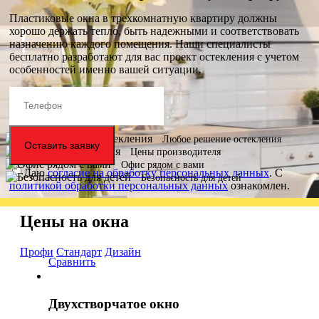
Пластиковые окна в трехкомнатную квартиру должны
хорошо держать тепло, быть надежными и соответствовать
назначению каждого помещения. Наши специалисты
бесплатно разработают для вас проект остекления с учетом
особенностей именно вашей ситуации.
Любое решение остекления
Оставить заявку
Цены производителя
Офис рядом с вами
Даю
согласие на обработку персональных данных
. С
Безопасность для детей
политикой обработки персональных данных
ознакомлен.
Цены на окна
Профи
Стандарт
Дизайн
Сравнить
Двухстворчатое окно