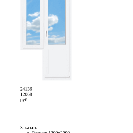
24136
12068
руб.
Заказать
Размер: 1300x2000