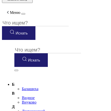
Меню
Искать
Искать
Б
Балашиха
В
Видное
Внуково
Д