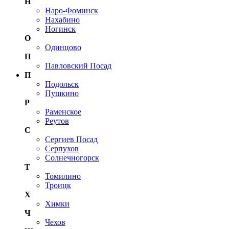
Н
Наро-Фоминск
Нахабино
Ногинск
О
Одинцово
П
Павловский Посад
П
Подольск
Пушкино
Р
Раменское
Реутов
С
Сергиев Посад
Серпухов
Солнечногорск
Т
Томилино
Троицк
Х
Химки
Ч
Чехов