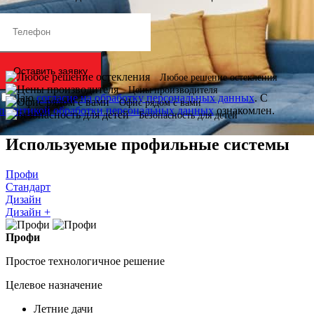
Оставить заявку
Любое решение остекления
Цены производителя
Даю
согласие на обработку персональных данных
. С
Офис рядом с вами
политикой обработки персональных данных
ознакомлен.
Безопасность для детей
Используемые профильные системы
Профи
Стандарт
Дизайн
Дизайн +
Профи
Простое технологичное решение
Целевое назначение
Летние дачи