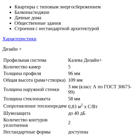
Квартиры с типовым энергосбережением
Балконы/лоджии
Дачные дома
Общественные здания
Строения с нестандартной архитектурой
Характеристики
Дизайн +
Профильная система
Калева Дизайн+
Количество камер
5
Толщина профиля
96 мм
Общая высота (рама+створка)
109 мм
3 мм (класс А по ГОСТ 30673-
Толщина наружной стенки
99)
Толщина стеклопакета
58 мм
2
Сопротивление теплопередаче
0,83 м
х С/Вт
Шумозащита
до 40 дБ
Количество контуров
2
уплотнения
Нестандартные формы
доступны