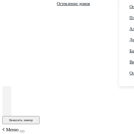
Остекление домов
Ос
Пл
Ал
Де
Ба
Ви
Ос
Заказать замер
Меню