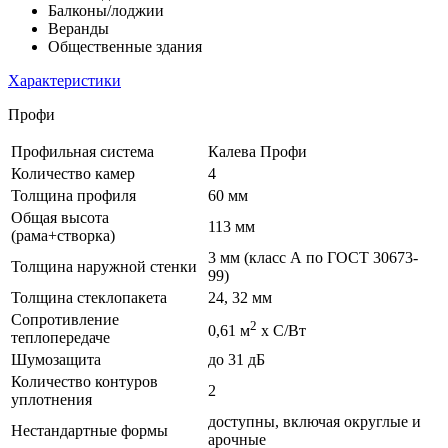
Балконы/лоджии
Веранды
Общественные здания
Характеристики
Профи
Профильная система
Калева Профи
Количество камер
4
Толщина профиля
60 мм
Общая высота
113 мм
(рама+створка)
3 мм (класс А по ГОСТ 30673-
Толщина наружной стенки
99)
Толщина стеклопакета
24, 32 мм
Сопротивление
2
0,61 м
х С/Вт
теплопередаче
Шумозащита
до 31 дБ
Количество контуров
2
уплотнения
доступны, включая округлые и
Нестандартные формы
арочные