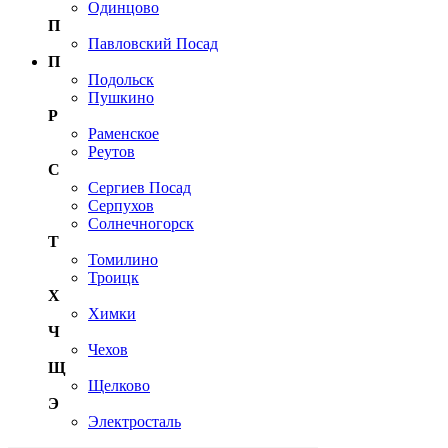
Одинцово
П
Павловский Посад
П
Подольск
Пушкино
Р
Раменское
Реутов
С
Сергиев Посад
Серпухов
Солнечногорск
Т
Томилино
Троицк
Х
Химки
Ч
Чехов
Щ
Щелково
Э
Электросталь