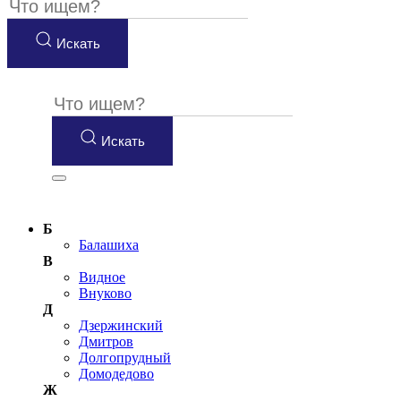
Искать
Искать
Б
Балашиха
В
Видное
Внуково
Д
Дзержинский
Дмитров
Долгопрудный
Домодедово
Ж