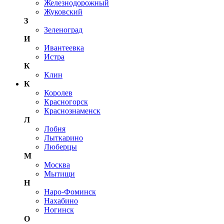
Железнодорожный
Жуковский
З
Зеленоград
И
Ивантеевка
Истра
К
Клин
К
Королев
Красногорск
Краснознаменск
Л
Лобня
Лыткарино
Люберцы
М
Москва
Мытищи
Н
Наро-Фоминск
Нахабино
Ногинск
О