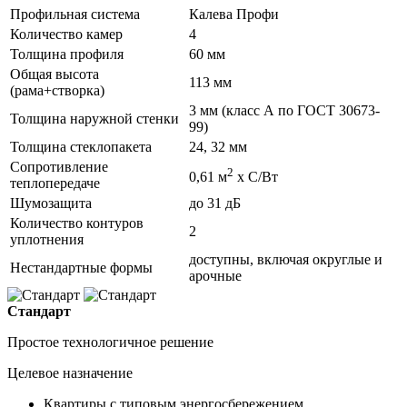
Профильная система
Калева Профи
Количество камер
4
Толщина профиля
60 мм
Общая высота
113 мм
(рама+створка)
3 мм (класс А по ГОСТ 30673-
Толщина наружной стенки
99)
Толщина стеклопакета
24, 32 мм
Сопротивление
2
0,61 м
х С/Вт
теплопередаче
Шумозащита
до 31 дБ
Количество контуров
2
уплотнения
доступны, включая округлые и
Нестандартные формы
арочные
Стандарт
Простое технологичное решение
Целевое назначение
Квартиры с типовым энергосбережением