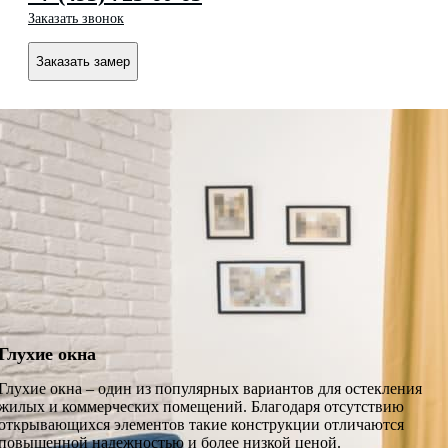
Заказать звонок
Заказать замер
Глухие окна
Глухие окна – один из популярных вариантов для остекления
жилых и коммерческих помещений. Благодаря отсутствию
открывающихся элементов такие конструкции отличаются
повышенной надежностью и более низкой ценой.