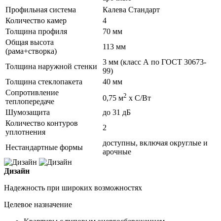
Профильная система
Калева Стандарт
Количество камер
4
Толщина профиля
70 мм
Общая высота
113 мм
(рама+створка)
3 мм (класс А по ГОСТ 30673-
Толщина наружной стенки
99)
Толщина стеклопакета
40 мм
Сопротивление
2
0,75 м
х С/Вт
теплопередаче
Шумозащита
до 31 дБ
Количество контуров
2
уплотнения
доступны, включая округлые и
Нестандартные формы
арочные
Дизайн
Надежность при широких возможностях
Целевое назначение