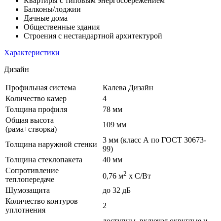
Квартиры с типовым энергосбережением
Балконы/лоджии
Дачные дома
Общественные здания
Строения с нестандартной архитектурой
Характеристики
Дизайн
Профильная система
Калева Дизайн
Количество камер
4
Толщина профиля
78 мм
Общая высота
109 мм
(рама+створка)
3 мм (класс А по ГОСТ 30673-
Толщина наружной стенки
99)
Толщина стеклопакета
40 мм
Сопротивление
2
0,76 м
х С/Вт
теплопередаче
Шумозащита
до 32 дБ
Количество контуров
2
уплотнения
доступны, включая округлые и