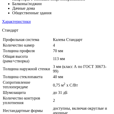
Балконы/лоджии
Дачные дома
Общественные здания
Характеристики
Стандарт
Профильная система
Калева Стандарт
Количество камер
4
Толщина профиля
70 мм
Общая высота
113 мм
(рама+створка)
3 мм (класс А по ГОСТ 30673-
Толщина наружной стенки
99)
Толщина стеклопакета
40 мм
Сопротивление
2
0,75 м
х С/Вт
теплопередаче
Шумозащита
до 31 дБ
Количество контуров
2
уплотнения
доступны, включая округлые и
Нестандартные формы
арочные