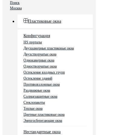
Поиск
Москва
Пластиковые окна
Конфигурация
HS порталы
Двухкамерные пластиковые окна
Двухстворчатые окна
Однокамерные окна
Одностворчатые окна
Остекление входных групп
Остекление зданий
Противовзломные окна
Раздвижные окна
Солнцезащитные окна
Стеклопакеты
Теплые окна
Цветные пластиковые окна
Энергосберегающие окна
Нестандартные окна