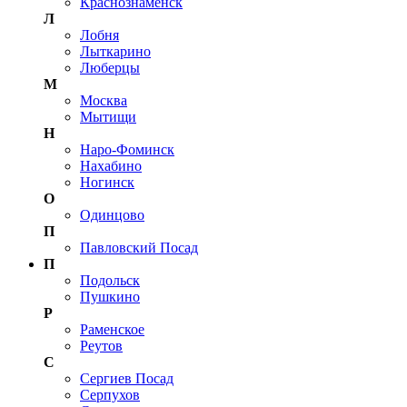
Краснознаменск
Л
Лобня
Лыткарино
Люберцы
М
Москва
Мытищи
Н
Наро-Фоминск
Нахабино
Ногинск
О
Одинцово
П
Павловский Посад
П
Подольск
Пушкино
Р
Раменское
Реутов
С
Сергиев Посад
Серпухов