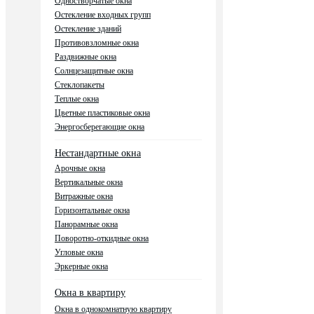
Одностворчатые окна
Остекление входных групп
Остекление зданий
Противовзломные окна
Раздвижные окна
Солнцезащитные окна
Стеклопакеты
Теплые окна
Цветные пластиковые окна
Энергосберегающие окна
Нестандартные окна
Арочные окна
Вертикальные окна
Витражные окна
Горизонтальные окна
Панорамные окна
Поворотно-откидные окна
Угловые окна
Эркерные окна
Окна в квартиру
Окна в однокомнатную квартиру