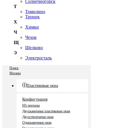
Солнечногорск
Т
Томилино
Троицк
Х
Химки
Ч
Чехов
Щ
Щелково
Э
Электросталь
Поиск
Москва
Пластиковые окна
Конфигурация
HS порталы
Двухкамерные пластиковые окна
Двухстворчатые окна
Однокамерные окна