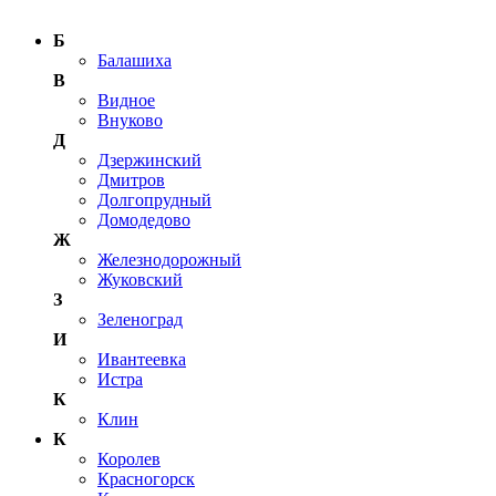
Б
Балашиха
В
Видное
Внуково
Д
Дзержинский
Дмитров
Долгопрудный
Домодедово
Ж
Железнодорожный
Жуковский
З
Зеленоград
И
Ивантеевка
Истра
К
Клин
К
Королев
Красногорск