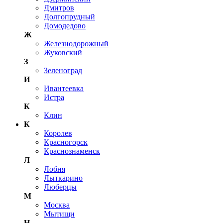
Дмитров
Долгопрудный
Домодедово
Ж
Железнодорожный
Жуковский
З
Зеленоград
И
Ивантеевка
Истра
К
Клин
К
Королев
Красногорск
Краснознаменск
Л
Лобня
Лыткарино
Люберцы
М
Москва
Мытищи
Н