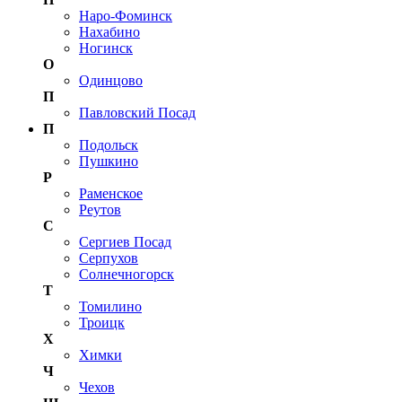
Наро-Фоминск
Нахабино
Ногинск
О
Одинцово
П
Павловский Посад
П
Подольск
Пушкино
Р
Раменское
Реутов
С
Сергиев Посад
Серпухов
Солнечногорск
Т
Томилино
Троицк
Х
Химки
Ч
Чехов