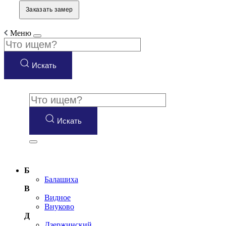
Заказать замер
Меню
Искать
Искать
Б
Балашиха
В
Видное
Внуково
Д
Дзержинский