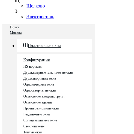
Щ
Щелково
Э
Электросталь
Поиск
Москва
Пластиковые окна
Конфигурация
HS порталы
Двухкамерные пластиковые окна
Двухстворчатые окна
Однокамерные окна
Одностворчатые окна
Остекление входных групп
Остекление зданий
Противовзломные окна
Раздвижные окна
Солнцезащитные окна
Стеклопакеты
Теплые окна