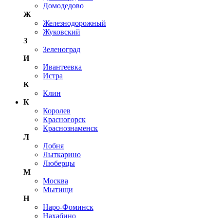
Домодедово
Ж
Железнодорожный
Жуковский
З
Зеленоград
И
Ивантеевка
Истра
К
Клин
К
Королев
Красногорск
Краснознаменск
Л
Лобня
Лыткарино
Люберцы
М
Москва
Мытищи
Н
Наро-Фоминск
Нахабино