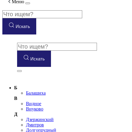
Меню
Искать
Искать
Б
Балашиха
В
Видное
Внуково
Д
Дзержинский
Дмитров
Долгопрудный