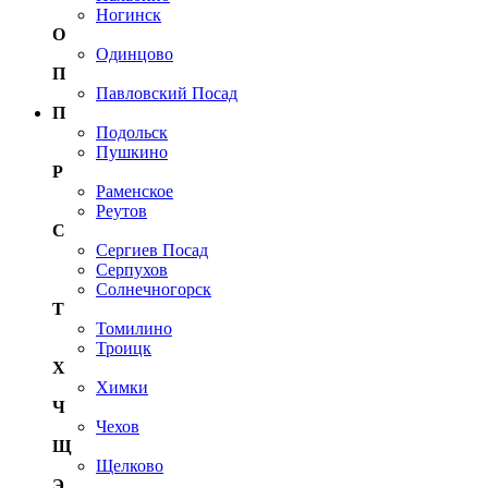
Ногинск
О
Одинцово
П
Павловский Посад
П
Подольск
Пушкино
Р
Раменское
Реутов
С
Сергиев Посад
Серпухов
Солнечногорск
Т
Томилино
Троицк
Х
Химки
Ч
Чехов
Щ
Щелково
Э