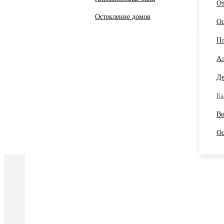
От
Остекление домов
Ос
Пл
Ал
Де
Ба
Ви
Ос