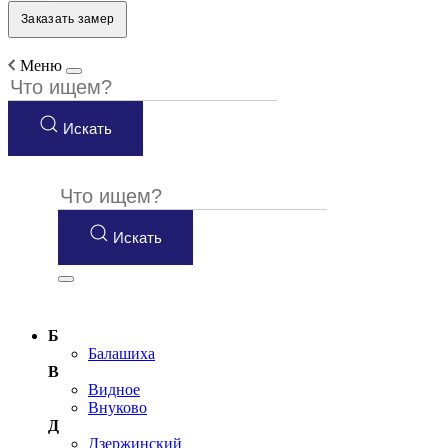
Заказать замер
Меню
Искать
Искать
Б
Балашиха
В
Видное
Внуково
Д
Дзержинский