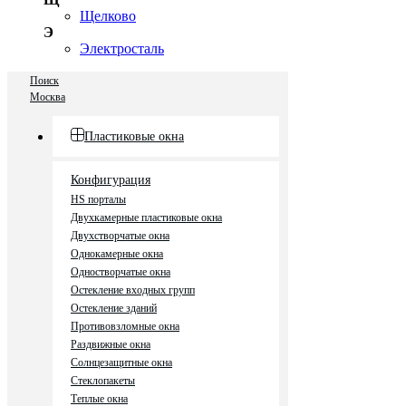
Щелково
Э
Электросталь
Поиск
Москва
Пластиковые окна
Конфигурация
HS порталы
Двухкамерные пластиковые окна
Двухстворчатые окна
Однокамерные окна
Одностворчатые окна
Остекление входных групп
Остекление зданий
Противовзломные окна
Раздвижные окна
Солнцезащитные окна
Стеклопакеты
Теплые окна