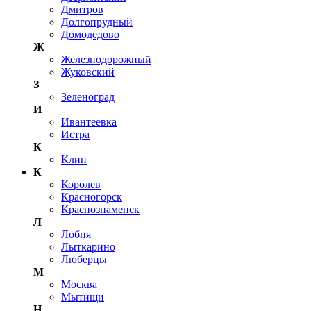
Дмитров
Долгопрудный
Домодедово
Ж
Железнодорожный
Жуковский
З
Зеленоград
И
Ивантеевка
Истра
К
Клин
К
Королев
Красногорск
Краснознаменск
Л
Лобня
Лыткарино
Люберцы
М
Москва
Мытищи
Н