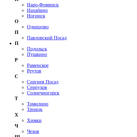
Наро-Фоминск
Нахабино
Ногинск
О
Одинцово
П
Павловский Посад
П
Подольск
Пушкино
Р
Раменское
Реутов
С
Сергиев Посад
Серпухов
Солнечногорск
Т
Томилино
Троицк
Х
Химки
Ч
Чехов
Щ