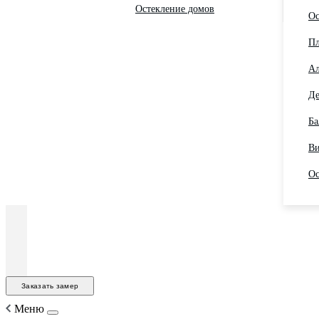
Остекление домов
Ос
Пл
Ал
Де
Ба
Ви
Ос
Заказать замер
Меню