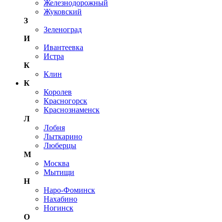
Железнодорожный
Жуковский
З
Зеленоград
И
Ивантеевка
Истра
К
Клин
К
Королев
Красногорск
Краснознаменск
Л
Лобня
Лыткарино
Люберцы
М
Москва
Мытищи
Н
Наро-Фоминск
Нахабино
Ногинск
О