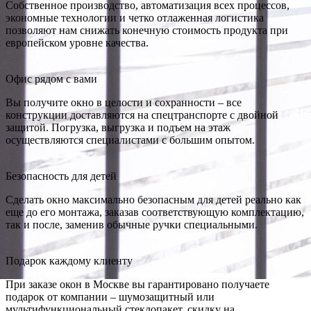
Собственное производство, автоматизация всех процессов,
экономные технологии и четко отлаженная логистика
позволяют нам снижать конечную стоимость продукта при
европейском уровне качества.
Офис рядом с вами
Вы получите окно в целости и сохранности – все
конструкции доставляются на спецтранспорте с двойной
защитой. Погрузка, выгрузка и подъем на этаж
осуществляются специалистами с большим опытом.
Безопасность для детей
Сделать окно максимально безопасным для детей реально как
еще до его монтажа, заказав соответствующую комплектацию,
так и после, заменив обычные ручки специальными.
Подарок каждому клиенту
При заказе окон в Москве вы гарантировано получаете
подарок от компании – шумозащитный или
мультифункциональный стеклопакет, скидку на