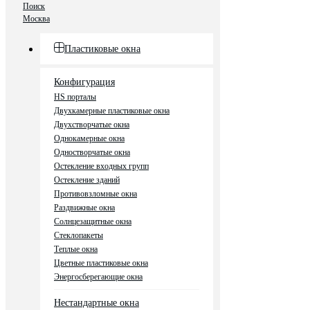
Поиск
Москва
Пластиковые окна
Конфигурация
HS порталы
Двухкамерные пластиковые окна
Двухстворчатые окна
Однокамерные окна
Одностворчатые окна
Остекление входных групп
Остекление зданий
Противовзломные окна
Раздвижные окна
Солнцезащитные окна
Стеклопакеты
Теплые окна
Цветные пластиковые окна
Энергосберегающие окна
Нестандартные окна