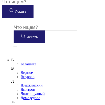
Искать
Искать
Б
Балашиха
В
Видное
Внуково
Д
Дзержинский
Дмитров
Долгопрудный
Домодедово
Ж