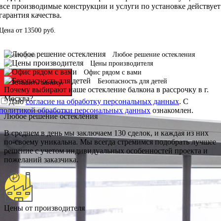
все производимые конструкции и услуги по установке действует
гарантия качества.
Цена от
13500
руб.
Любое решение остекления
Цены производителя
Офис рядом с вами
Безопасность для детей
Оставить заявку
Почему выбирают наше остекление балкона в рассрочку в г.
Москва?
Даю
согласие на обработку персональных данных
. С
политикой обработки персональных данных
ознакомлен.
Любое решение остекления
В среднем в день мы заключаем 130 сделок, и каждая из них
по-своему уникальна. Мы всегда стремимся подобрать лучшее
решение с учетом индивидуальных особенностей проекта и
пожеланий заказчика.
Цены от производителя