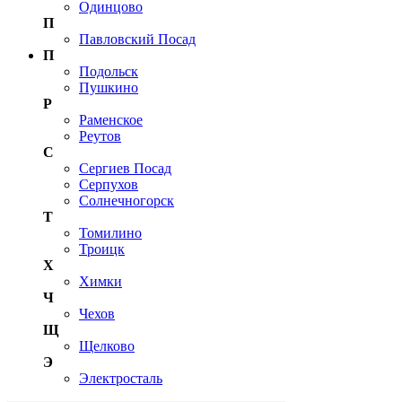
Одинцово
П
Павловский Посад
П
Подольск
Пушкино
Р
Раменское
Реутов
С
Сергиев Посад
Серпухов
Солнечногорск
Т
Томилино
Троицк
Х
Химки
Ч
Чехов
Щ
Щелково
Э
Электросталь