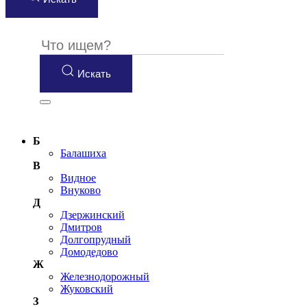
Искать
Б
Балашиха
В
Видное
Внуково
Д
Дзержинский
Дмитров
Долгопрудный
Домодедово
Ж
Железнодорожный
Жуковский
З