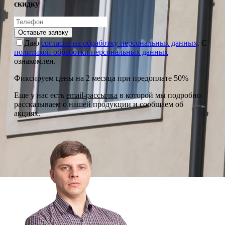
скидку
Оставьте заявку
Даю
согласие на обработку персональных данных
. С
политикой обработки персональных данных
ознакомлен.
Фиксируем цены на 2 месяца при предоплате 50%
Еще у нас есть
email-рассылка
в которой мы подробно
рассказываем о нашей продукции и сообщаем об
акциях.