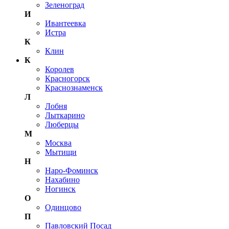
Зеленоград
И
Ивантеевка
Истра
К
Клин
К
Королев
Красногорск
Краснознаменск
Л
Лобня
Лыткарино
Люберцы
М
Москва
Мытищи
Н
Наро-Фоминск
Нахабино
Ногинск
О
Одинцово
П
Павловский Посад