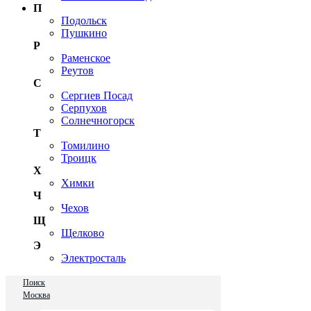
П
Подольск
Пушкино
Р
Раменское
Реутов
С
Сергиев Посад
Серпухов
Солнечногорск
Т
Томилино
Троицк
Х
Химки
Ч
Чехов
Щ
Щелково
Э
Электросталь
Поиск
Москва