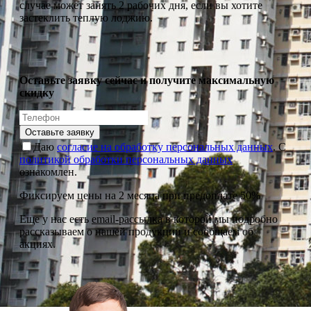
случае может занять 2 рабочих дня, если вы хотите
застеклить теплую лоджию.
Оставьте заявку сейчас и получите максимальную
скидку
Оставьте заявку
Даю
согласие на обработку персональных данных
. С
политикой обработки персональных данных
ознакомлен.
Фиксируем цены на 2 месяца при предоплате 50%
Еще у нас есть
email-рассылка
в которой мы подробно
рассказываем о нашей продукции и сообщаем об
акциях.