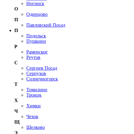
Ногинск
О
Одинцово
П
Павловский Посад
П
Подольск
Пушкино
Р
Раменское
Реутов
С
Сергиев Посад
Серпухов
Солнечногорск
Т
Томилино
Троицк
Х
Химки
Ч
Чехов
Щ
Щелково
Э