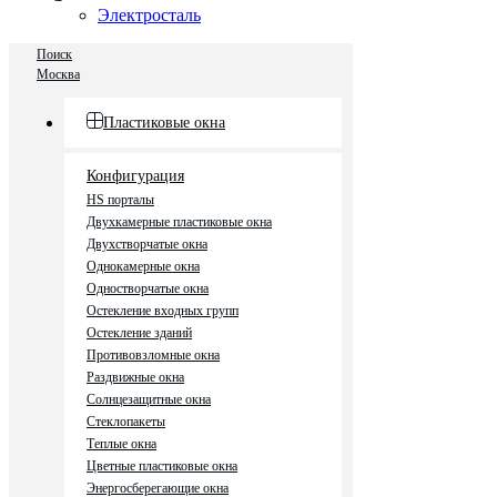
Электросталь
Поиск
Москва
Пластиковые окна
Конфигурация
HS порталы
Двухкамерные пластиковые окна
Двухстворчатые окна
Однокамерные окна
Одностворчатые окна
Остекление входных групп
Остекление зданий
Противовзломные окна
Раздвижные окна
Солнцезащитные окна
Стеклопакеты
Теплые окна
Цветные пластиковые окна
Энергосберегающие окна