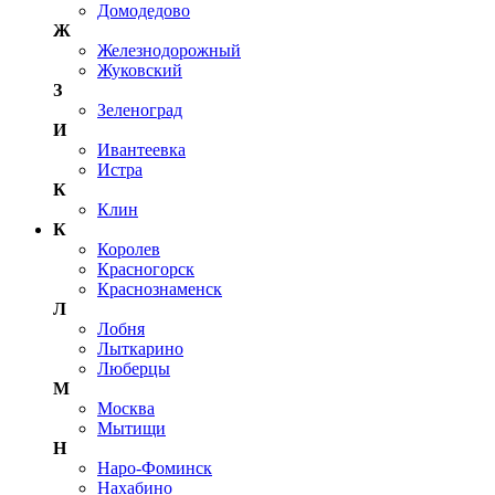
Домодедово
Ж
Железнодорожный
Жуковский
З
Зеленоград
И
Ивантеевка
Истра
К
Клин
К
Королев
Красногорск
Краснознаменск
Л
Лобня
Лыткарино
Люберцы
М
Москва
Мытищи
Н
Наро-Фоминск
Нахабино