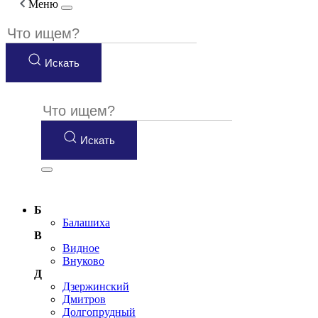
Меню
Искать
Искать
Б
Балашиха
В
Видное
Внуково
Д
Дзержинский
Дмитров
Долгопрудный