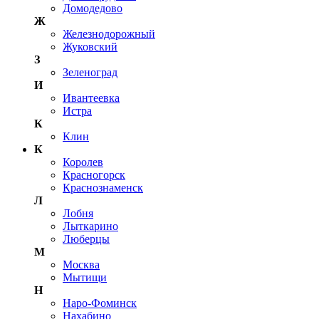
Домодедово
Ж
Железнодорожный
Жуковский
З
Зеленоград
И
Ивантеевка
Истра
К
Клин
К
Королев
Красногорск
Краснознаменск
Л
Лобня
Лыткарино
Люберцы
М
Москва
Мытищи
Н
Наро-Фоминск
Нахабино