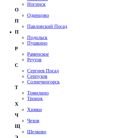
Ногинск
О
Одинцово
П
Павловский Посад
П
Подольск
Пушкино
Р
Раменское
Реутов
С
Сергиев Посад
Серпухов
Солнечногорск
Т
Томилино
Троицк
Х
Химки
Ч
Чехов
Щ
Щелково
Э