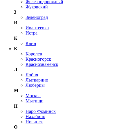
Железнодорожный
Жуковский
З
Зеленоград
И
Ивантеевка
Истра
К
Клин
К
Королев
Красногорск
Краснознаменск
Л
Лобня
Лыткарино
Люберцы
М
Москва
Мытищи
Н
Наро-Фоминск
Нахабино
Ногинск
О