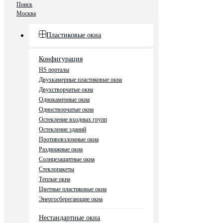
Поиск
Москва
Пластиковые окна
Конфигурация
HS порталы
Двухкамерные пластиковые окна
Двухстворчатые окна
Однокамерные окна
Одностворчатые окна
Остекление входных групп
Остекление зданий
Противовзломные окна
Раздвижные окна
Солнцезащитные окна
Стеклопакеты
Теплые окна
Цветные пластиковые окна
Энергосберегающие окна
Нестандартные окна