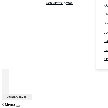
Остекление домов
Ос
Пл
Ал
Де
Ба
Ви
Ос
Заказать замер
Меню