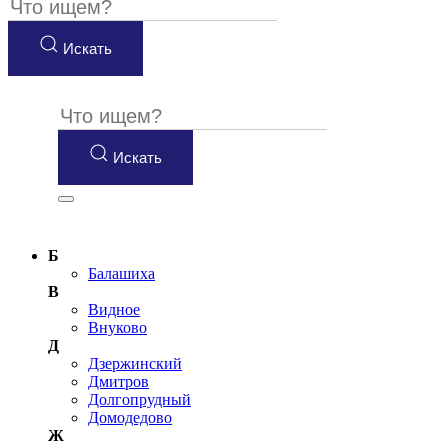
Искать
Искать
Б
Балашиха
В
Видное
Внуково
Д
Дзержинский
Дмитров
Долгопрудный
Домодедово
Ж