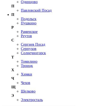
Одинцово
П
Павловский Посад
П
Подольск
Пушкино
Р
Раменское
Реутов
С
Сергиев Посад
Серпухов
Солнечногорск
Т
Томилино
Троицк
Х
Химки
Ч
Чехов
Щ
Щелково
Э
Электросталь