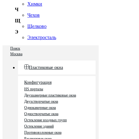
Химки
Ч
Чехов
Щ
Щелково
Э
Электросталь
Поиск
Москва
Пластиковые окна
Конфигурация
HS порталы
Двухкамерные пластиковые окна
Двухстворчатые окна
Однокамерные окна
Одностворчатые окна
Остекление входных групп
Остекление зданий
Противовзломные окна
Раздвижные окна