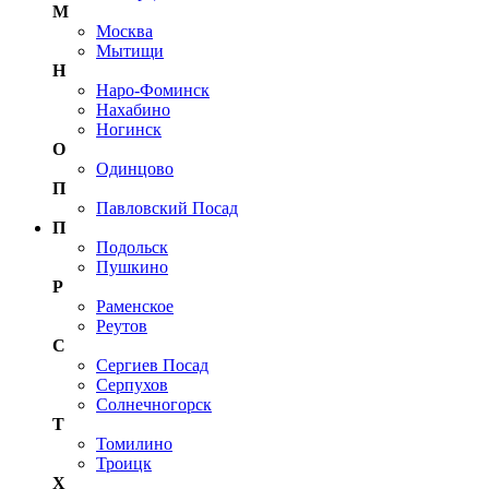
М
Москва
Мытищи
Н
Наро-Фоминск
Нахабино
Ногинск
О
Одинцово
П
Павловский Посад
П
Подольск
Пушкино
Р
Раменское
Реутов
С
Сергиев Посад
Серпухов
Солнечногорск
Т
Томилино
Троицк
Х