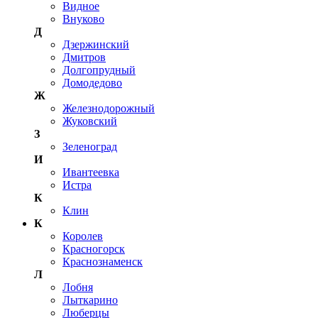
Видное
Внуково
Д
Дзержинский
Дмитров
Долгопрудный
Домодедово
Ж
Железнодорожный
Жуковский
З
Зеленоград
И
Ивантеевка
Истра
К
Клин
К
Королев
Красногорск
Краснознаменск
Л
Лобня
Лыткарино
Люберцы