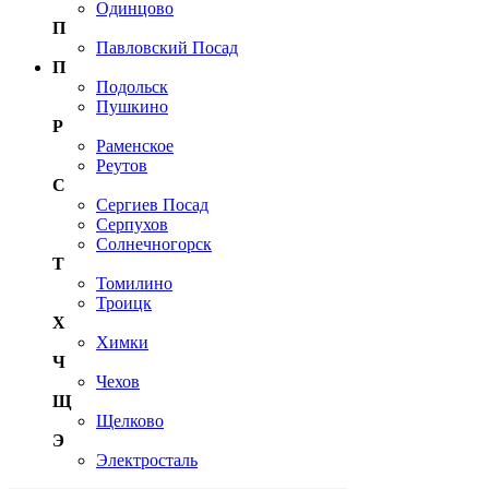
Одинцово
П
Павловский Посад
П
Подольск
Пушкино
Р
Раменское
Реутов
С
Сергиев Посад
Серпухов
Солнечногорск
Т
Томилино
Троицк
Х
Химки
Ч
Чехов
Щ
Щелково
Э
Электросталь