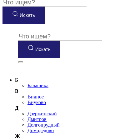
Искать
Искать
Б
Балашиха
В
Видное
Внуково
Д
Дзержинский
Дмитров
Долгопрудный
Домодедово
Ж