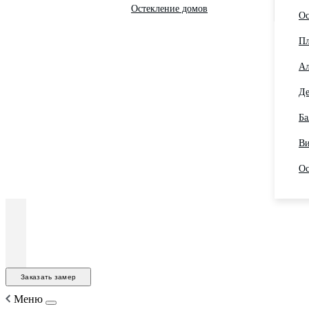
Остекление домов
Ос
Пл
Ал
Де
Ба
Ви
Ос
Заказать замер
Меню