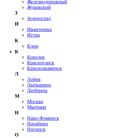
Железнодорожный
Жуковский
З
Зеленоград
И
Ивантеевка
Истра
К
Клин
К
Королев
Красногорск
Краснознаменск
Л
Лобня
Лыткарино
Люберцы
М
Москва
Мытищи
Н
Наро-Фоминск
Нахабино
Ногинск
О