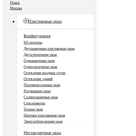
Поиск
Москва
Пластиковые окна
Конфигурация
HS порталы
Двухкамерные пластиковые окна
Двухстворчатые окна
Однокамерные окна
Одностворчатые окна
Остекление входных групп
Остекление зданий
Противовзломные окна
Раздвижные окна
Солнцезащитные окна
Стеклопакеты
Теплые окна
Цветные пластиковые окна
Энергосберегающие окна
Нестандартные окна