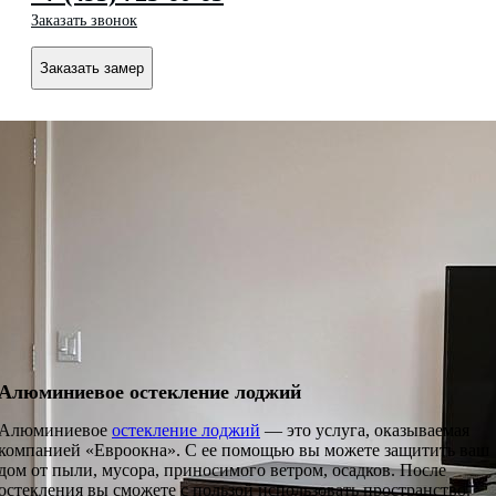
Заказать звонок
Заказать замер
Алюминиевое остекление лоджий
Алюминиевое
остекление лоджий
— это услуга, оказываемая
компанией «Евроокна». С ее помощью вы можете защитить ваш
дом от пыли, мусора, приносимого ветром, осадков. После
остекления вы сможете с пользой использовать пространство.