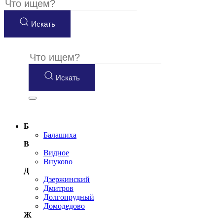
Искать
Искать
Б
Балашиха
В
Видное
Внуково
Д
Дзержинский
Дмитров
Долгопрудный
Домодедово
Ж