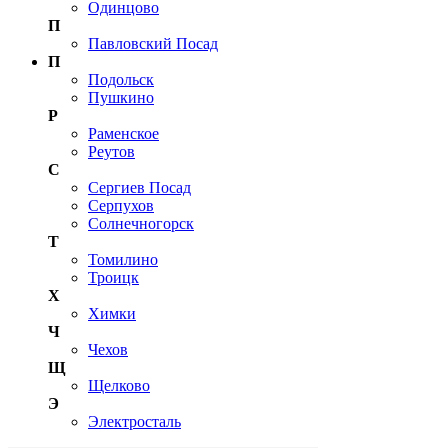
Одинцово
П
Павловский Посад
П
Подольск
Пушкино
Р
Раменское
Реутов
С
Сергиев Посад
Серпухов
Солнечногорск
Т
Томилино
Троицк
Х
Химки
Ч
Чехов
Щ
Щелково
Э
Электросталь