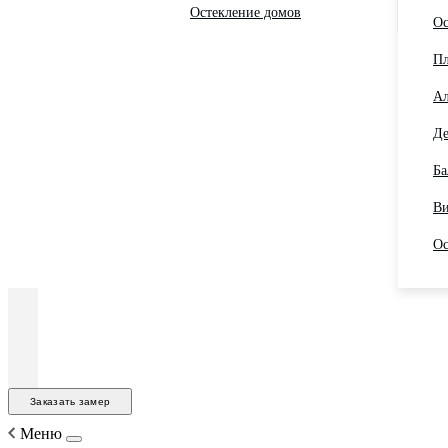
Остекление домов
Ос
Пл
Ал
Де
Ба
Ви
Ос
Заказать замер
Меню