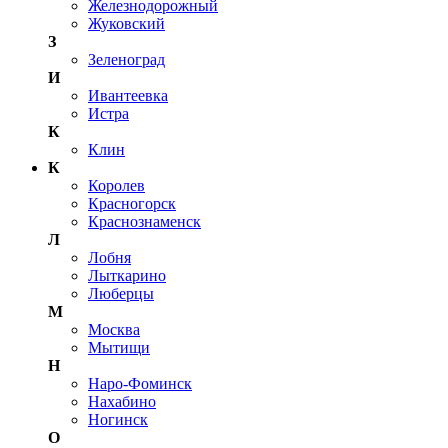
Железнодорожный
Жуковский
З
Зеленоград
И
Ивантеевка
Истра
К
Клин
К
Королев
Красногорск
Краснознаменск
Л
Лобня
Лыткарино
Люберцы
М
Москва
Мытищи
Н
Наро-Фоминск
Нахабино
Ногинск
О