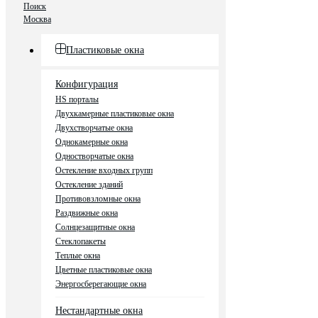
Поиск
Москва
Пластиковые окна
Конфигурация
HS порталы
Двухкамерные пластиковые окна
Двухстворчатые окна
Однокамерные окна
Одностворчатые окна
Остекление входных групп
Остекление зданий
Противовзломные окна
Раздвижные окна
Солнцезащитные окна
Стеклопакеты
Теплые окна
Цветные пластиковые окна
Энергосберегающие окна
Нестандартные окна