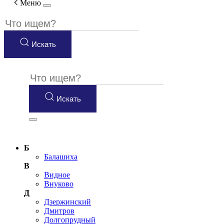
Меню
Искать
Искать
Б
Балашиха
В
Видное
Внуково
Д
Дзержинский
Дмитров
Долгопрудный