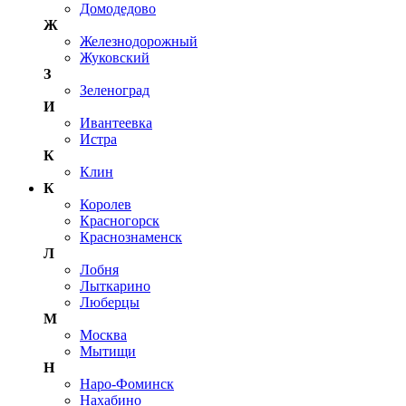
Домодедово
Ж
Железнодорожный
Жуковский
З
Зеленоград
И
Ивантеевка
Истра
К
Клин
К
Королев
Красногорск
Краснознаменск
Л
Лобня
Лыткарино
Люберцы
М
Москва
Мытищи
Н
Наро-Фоминск
Нахабино