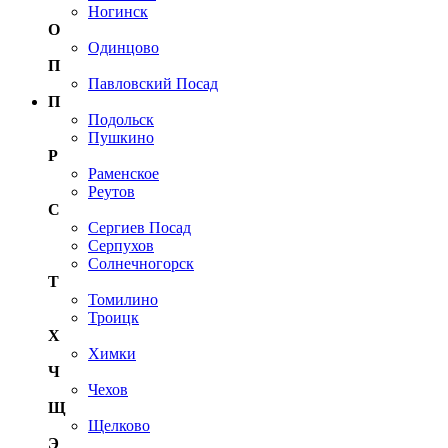
Ногинск
О
Одинцово
П
Павловский Посад
П
Подольск
Пушкино
Р
Раменское
Реутов
С
Сергиев Посад
Серпухов
Солнечногорск
Т
Томилино
Троицк
Х
Химки
Ч
Чехов
Щ
Щелково
Э