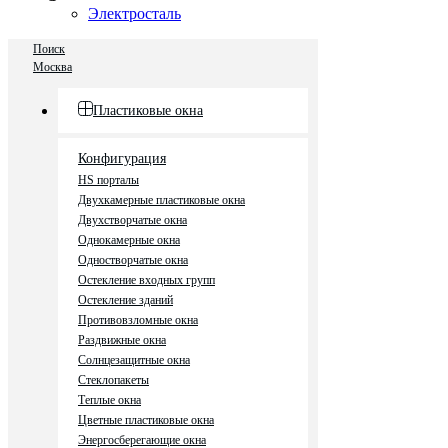
Электросталь
Поиск
Москва
Пластиковые окна
Конфигурация
HS порталы
Двухкамерные пластиковые окна
Двухстворчатые окна
Однокамерные окна
Одностворчатые окна
Остекление входных групп
Остекление зданий
Противовзломные окна
Раздвижные окна
Солнцезащитные окна
Стеклопакеты
Теплые окна
Цветные пластиковые окна
Энергосберегающие окна