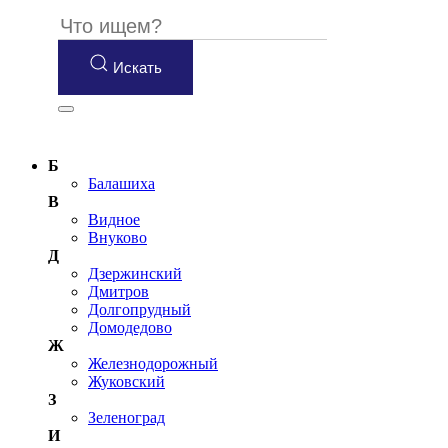
Искать
Б
Балашиха
В
Видное
Внуково
Д
Дзержинский
Дмитров
Долгопрудный
Домодедово
Ж
Железнодорожный
Жуковский
З
Зеленоград
И