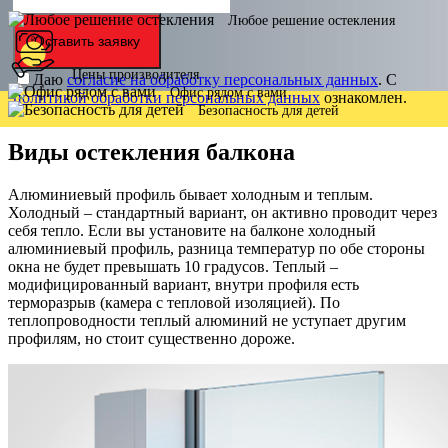
Любое решение остекления
Оставить заявку
Цены производителя
Даю
согласие на обработку персональных данных
. С
Офис рядом с вами
политикой обработки персональных данных
ознакомлен.
Безопасность для детей
Виды остекления балкона
Алюминиевый профиль бывает холодным и теплым.
Холодный – стандартный вариант, он активно проводит через
себя тепло. Если вы установите на балконе холодный
алюминиевый профиль, разница температур по обе стороны
окна не будет превышать 10 градусов. Теплый –
модифицированный вариант, внутри профиля есть
терморазрыв (камера с тепловой изоляцией). По
теплопроводности теплый алюминий не уступает другим
профилям, но стоит существенно дороже.