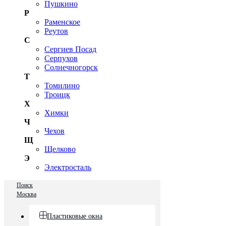
Пушкино
Р
Раменское
Реутов
С
Сергиев Посад
Серпухов
Солнечногорск
Т
Томилино
Троицк
Х
Химки
Ч
Чехов
Щ
Щелково
Э
Электросталь
Поиск
Москва
Пластиковые окна