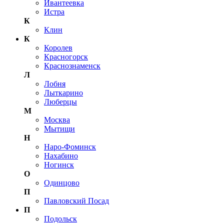
Ивантеевка
Истра
К
Клин
К
Королев
Красногорск
Краснознаменск
Л
Лобня
Лыткарино
Люберцы
М
Москва
Мытищи
Н
Наро-Фоминск
Нахабино
Ногинск
О
Одинцово
П
Павловский Посад
П
Подольск