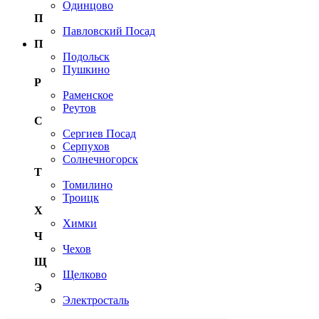
Одинцово
П
Павловский Посад
П
Подольск
Пушкино
Р
Раменское
Реутов
С
Сергиев Посад
Серпухов
Солнечногорск
Т
Томилино
Троицк
Х
Химки
Ч
Чехов
Щ
Щелково
Э
Электросталь