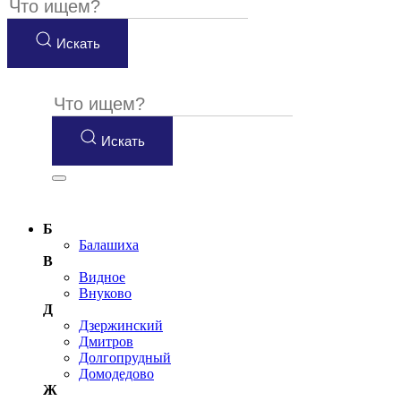
Искать
Искать
Б
Балашиха
В
Видное
Внуково
Д
Дзержинский
Дмитров
Долгопрудный
Домодедово
Ж