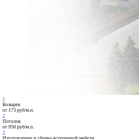
1
Козырек
от
173
руб/м.п.
2
Потолок
от
950
руб/м.п.
3
Изготовление и сборка встроенной мебели