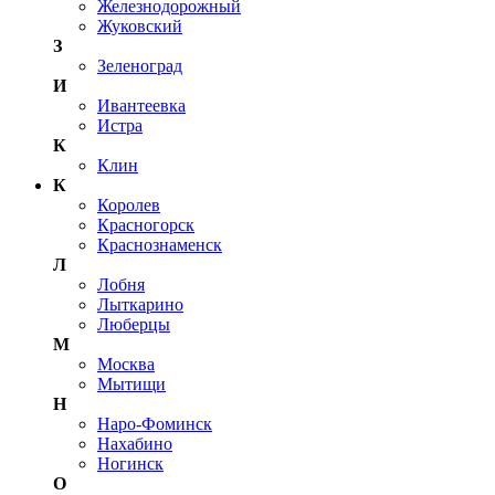
Железнодорожный
Жуковский
З
Зеленоград
И
Ивантеевка
Истра
К
Клин
К
Королев
Красногорск
Краснознаменск
Л
Лобня
Лыткарино
Люберцы
М
Москва
Мытищи
Н
Наро-Фоминск
Нахабино
Ногинск
О