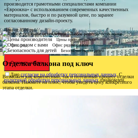
производится грамотными специалистами компании
«Евроокна» с использованием современных качественных
материалов, быстро и по разумной цене, по заранее
согласованному дизайн-проекту.
Цена от
8500
руб.
Любое решение остекления
Цены производителя
Офис рядом с вами
Безопасность для детей
Отделка балкона под ключ
Оставить заявку
Даю
согласие на обработку персональных данных
. С
Возможен как комплесный, так и поэтапный процесс отделки
политикой обработки персональных данных
ознакомлен.
балкона. Нажмите на плюс, чтобы увидеть цену конкретного
этапа отделки.