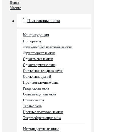
Поиск
Москва
Пластиковые окна
Конфигурация
HS порталы
Двухкамерные пластиковые окна
Двухстворчатые окна
Однокамерные окна
Одностворчатые окна
Остекление входных групп
Остекление зданий
Противовзломные окна
Раздвижные окна
Солнцезащитные окна
Стеклопакеты
Теплые окна
Цветные пластиковые окна
Энергосберегающие окна
Нестандартные окна