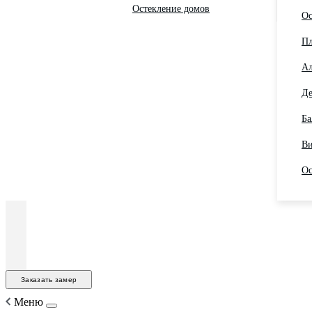
Остекление домов
Ос
Пл
Ал
Де
Ба
Ви
Ос
Заказать замер
Меню