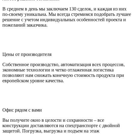
по-своему уникальна. Мы всегда стремимся подобрать лучшее
решение с учетом индивидуальных особенностей проекта и
пожеланий заказчика.
Цены от производителя
Собственное производство, автоматизация всех процессов,
экономные технологии и четко отлаженная логистика
позволяют нам снижать конечную стоимость продукта при
европейском уровне качества.
Офис рядом с вами
Вы получите окно в целости и сохранности – все
конструкции доставляются на спецтранспорте с двойной
защитой. Погрузка, выгрузка и подъем на этаж
осуществляются специалистами с большим опытом.
Безопасность для детей
Сделать окно максимально безопасным для детей реально как
еще до его монтажа, заказав соответствующую комплектацию,
так и после, заменив обычные ручки специальными.