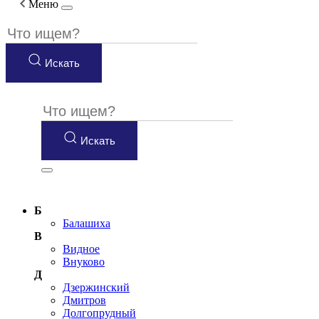
Меню
Искать
Искать
Б
Балашиха
В
Видное
Внуково
Д
Дзержинский
Дмитров
Долгопрудный