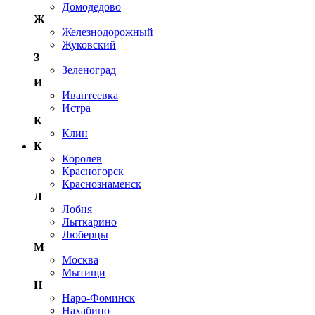
Домодедово
Ж
Железнодорожный
Жуковский
З
Зеленоград
И
Ивантеевка
Истра
К
Клин
К
Королев
Красногорск
Краснознаменск
Л
Лобня
Лыткарино
Люберцы
М
Москва
Мытищи
Н
Наро-Фоминск
Нахабино