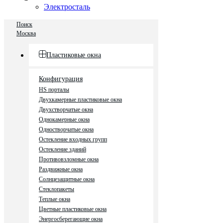
Электросталь
Поиск
Москва
Пластиковые окна
Конфигурация
HS порталы
Двухкамерные пластиковые окна
Двухстворчатые окна
Однокамерные окна
Одностворчатые окна
Остекление входных групп
Остекление зданий
Противовзломные окна
Раздвижные окна
Солнцезащитные окна
Стеклопакеты
Теплые окна
Цветные пластиковые окна
Энергосберегающие окна