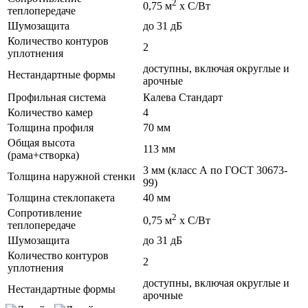
2
0,75 м
х С/Вт
теплопередаче
Шумозащита
до 31 дБ
Количество контуров
2
уплотнения
доступны, включая округлые и
Нестандартные формы
арочные
Профильная система
Калева Стандарт
Количество камер
4
Толщина профиля
70 мм
Общая высота
113 мм
(рама+створка)
3 мм (класс А по ГОСТ 30673-
Толщина наружной стенки
99)
Толщина стеклопакета
40 мм
Сопротивление
2
0,75 м
х С/Вт
теплопередаче
Шумозащита
до 31 дБ
Количество контуров
2
уплотнения
доступны, включая округлые и
Нестандартные формы
арочные