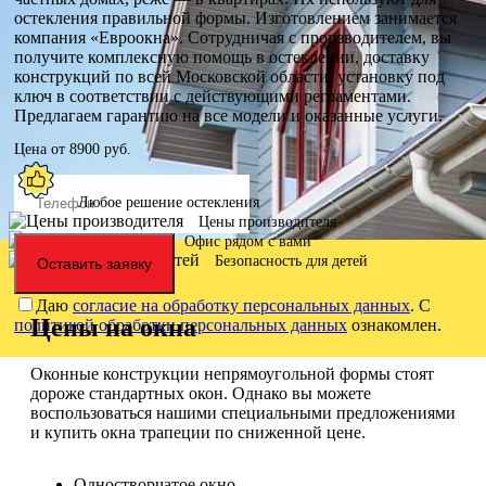
остекления правильной формы. Изготовлением занимается
компания «Евроокна». Сотрудничая с производителем, вы
получите комплексную помощь в остеклении, доставку
конструкций по всей Московской области, установку под
ключ в соответствии с действующими регламентами.
Предлагаем гарантию на все модели и оказанные услуги.
Цена от
8900
руб.
Любое решение остекления
Цены производителя
Офис рядом с вами
Безопасность для детей
Оставить заявку
Даю
согласие на обработку персональных данных
. С
Цены на окна
политикой обработки персональных данных
ознакомлен.
Оконные конструкции непрямоугольной формы стоят
дороже стандартных окон. Однако вы можете
воспользоваться нашими специальными предложениями
и купить окна трапеции по сниженной цене.
Одностворчатое окно