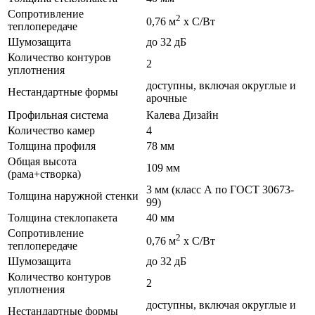
Сопротивление
2
0,76 м
х С/Вт
теплопередаче
Шумозащита
до 32 дБ
Количество контуров
2
уплотнения
доступны, включая округлые и
Нестандартные формы
арочные
Профильная система
Калева Дизайн
Количество камер
4
Толщина профиля
78 мм
Общая высота
109 мм
(рама+створка)
3 мм (класс А по ГОСТ 30673-
Толщина наружной стенки
99)
Толщина стеклопакета
40 мм
Сопротивление
2
0,76 м
х С/Вт
теплопередаче
Шумозащита
до 32 дБ
Количество контуров
2
уплотнения
доступны, включая округлые и
Нестандартные формы