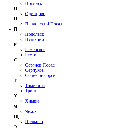
Ногинск
О
Одинцово
П
Павловский Посад
П
Подольск
Пушкино
Р
Раменское
Реутов
С
Сергиев Посад
Серпухов
Солнечногорск
Т
Томилино
Троицк
Х
Химки
Ч
Чехов
Щ
Щелково
Э