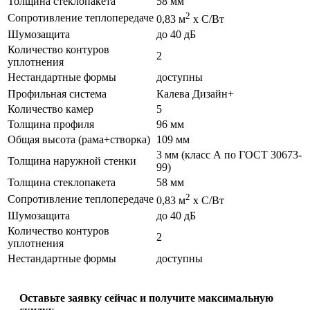
Толщина стеклопакета
58 мм
2
Сопротивление теплопередаче
0,83 м
х С/Вт
Шумозащита
до 40 дБ
Количество контуров
2
уплотнения
Нестандартные формы
доступны
Профильная система
Калева Дизайн+
Количество камер
5
Толщина профиля
96 мм
Общая высота (рама+створка)
109 мм
3 мм (класс А по ГОСТ 30673-
Толщина наружной стенки
99)
Толщина стеклопакета
58 мм
2
Сопротивление теплопередаче
0,83 м
х С/Вт
Шумозащита
до 40 дБ
Количество контуров
2
уплотнения
Нестандартные формы
доступны
Оставьте заявку сейчас и получите максимальную