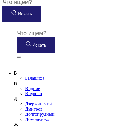
Искать
Искать
Б
Балашиха
В
Видное
Внуково
Д
Дзержинский
Дмитров
Долгопрудный
Домодедово
Ж