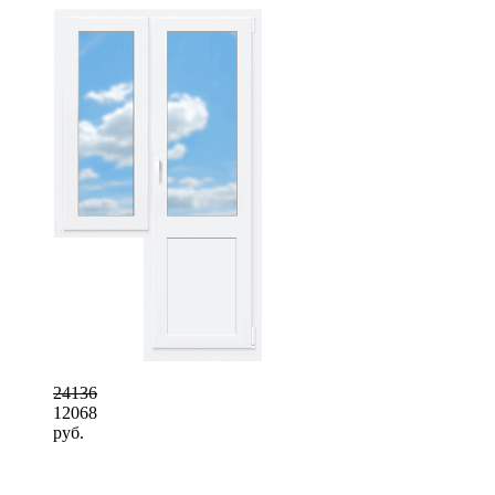
24136
12068
руб.