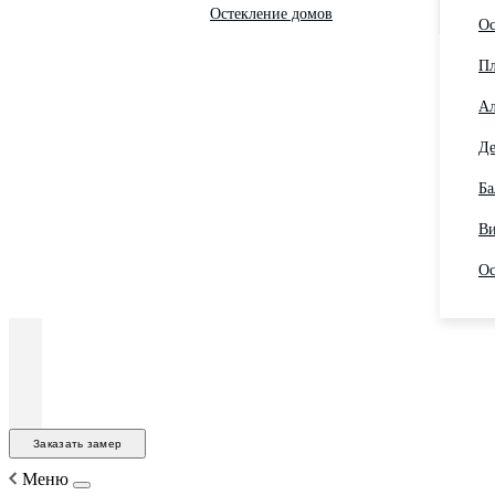
Остекление домов
Ос
Пл
Ал
Де
Ба
Ви
Ос
Заказать замер
Меню