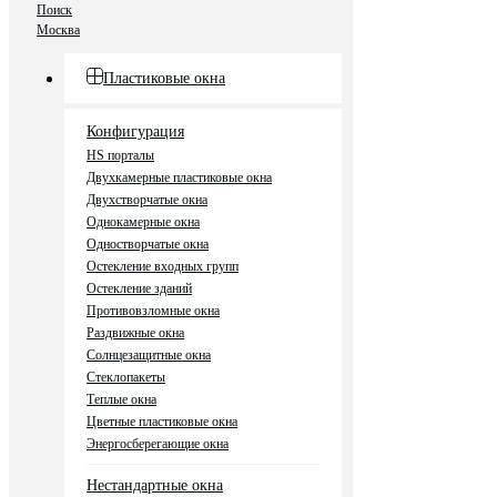
Поиск
Москва
Пластиковые окна
Конфигурация
HS порталы
Двухкамерные пластиковые окна
Двухстворчатые окна
Однокамерные окна
Одностворчатые окна
Остекление входных групп
Остекление зданий
Противовзломные окна
Раздвижные окна
Солнцезащитные окна
Стеклопакеты
Теплые окна
Цветные пластиковые окна
Энергосберегающие окна
Нестандартные окна