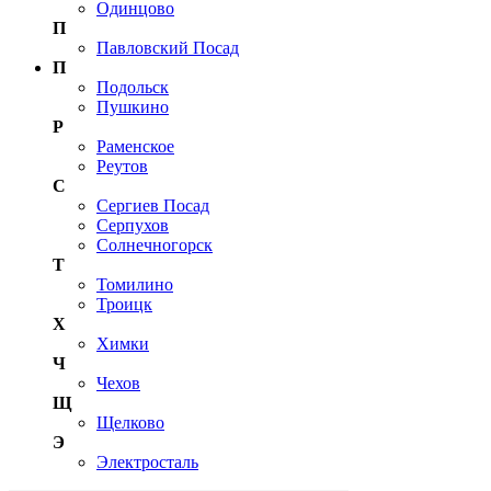
Одинцово
П
Павловский Посад
П
Подольск
Пушкино
Р
Раменское
Реутов
С
Сергиев Посад
Серпухов
Солнечногорск
Т
Томилино
Троицк
Х
Химки
Ч
Чехов
Щ
Щелково
Э
Электросталь