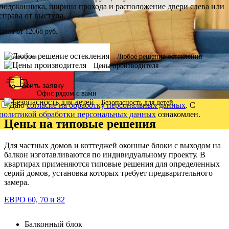
подоконника, ширина прохода и расположение двери слева или
справа от выступа.
Цена от
12068
руб.
Любое решение остекления
Цены производителя
Оставить заявку
Офис рядом с вами
Безопасность для детей
Даю
согласие на обработку персональных данных
. С
политикой обработки персональных данных
ознакомлен.
Цены на типовые решения
Для частных домов и коттеджей оконные блоки с выходом на
балкон изготавливаются по индивидуальному проекту. В
квартирах применяются типовые решения для определенных
серий домов, установка которых требует предварительного
замера.
ЕВРО 60, 70 и 82
Балконный блок