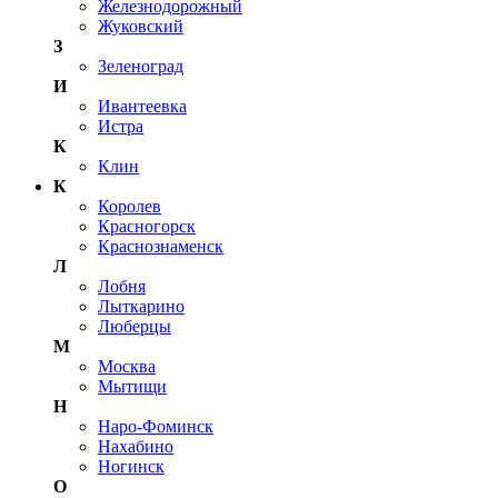
Железнодорожный
Жуковский
З
Зеленоград
И
Ивантеевка
Истра
К
Клин
К
Королев
Красногорск
Краснознаменск
Л
Лобня
Лыткарино
Люберцы
М
Москва
Мытищи
Н
Наро-Фоминск
Нахабино
Ногинск
О