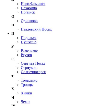
Наро-Фоминск
Нахабино
Ногинск
О
Одинцово
П
Павловский Посад
П
Подольск
Пушкино
Р
Раменское
Реутов
С
Сергиев Посад
Серпухов
Солнечногорск
Т
Томилино
Троицк
Х
Химки
Ч
Чехов
Щ