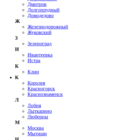
Дмитров
Долгопрудный
Домодедово
Ж
Железнодорожный
Жуковский
З
Зеленоград
И
Ивантеевка
Истра
К
Клин
К
Королев
Красногорск
Краснознаменск
Л
Лобня
Лыткарино
Люберцы
М
Москва
Мытищи
Н