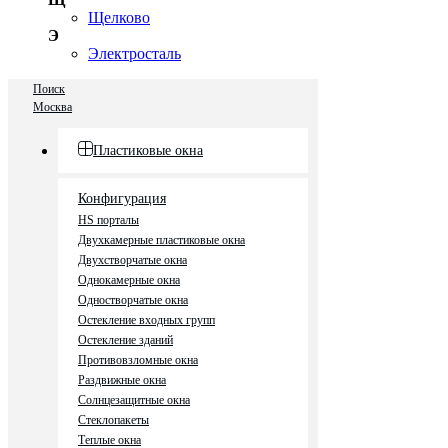
Щелково
Э
Электросталь
Поиск
Москва
Пластиковые окна
Конфигурация
HS порталы
Двухкамерные пластиковые окна
Двухстворчатые окна
Однокамерные окна
Одностворчатые окна
Остекление входных групп
Остекление зданий
Противовзломные окна
Раздвижные окна
Солнцезащитные окна
Стеклопакеты
Теплые окна