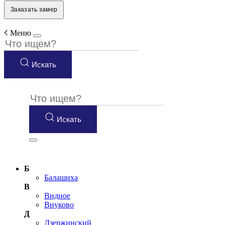
Заказать замер
Меню
Искать
Искать
Б
Балашиха
В
Видное
Внуково
Д
Дзержинский