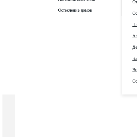
От
Остекление домов
Ос
Пл
Ал
Де
Ба
Ви
Ос