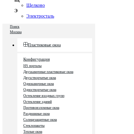
Щелково
Э
Электросталь
Поиск
Москва
Пластиковые окна
Конфигурация
HS порталы
Двухкамерные пластиковые окна
Двухстворчатые окна
Однокамерные окна
Одностворчатые окна
Остекление входных групп
Остекление зданий
Противовзломные окна
Раздвижные окна
Солнцезащитные окна
Стеклопакеты
Теплые окна