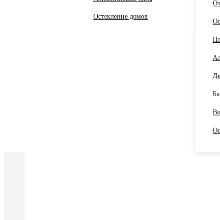
От
Остекление домов
Ос
Пл
Ал
Де
Ба
Ви
Ос