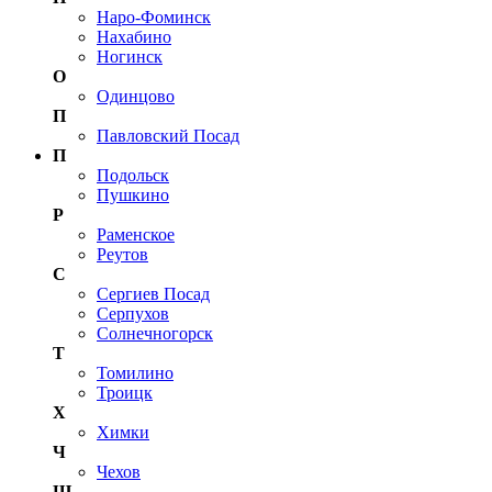
Наро-Фоминск
Нахабино
Ногинск
О
Одинцово
П
Павловский Посад
П
Подольск
Пушкино
Р
Раменское
Реутов
С
Сергиев Посад
Серпухов
Солнечногорск
Т
Томилино
Троицк
Х
Химки
Ч
Чехов
Щ