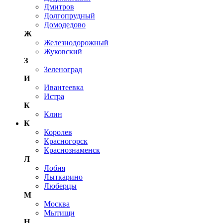
Дмитров
Долгопрудный
Домодедово
Ж
Железнодорожный
Жуковский
З
Зеленоград
И
Ивантеевка
Истра
К
Клин
К
Королев
Красногорск
Краснознаменск
Л
Лобня
Лыткарино
Люберцы
М
Москва
Мытищи
Н