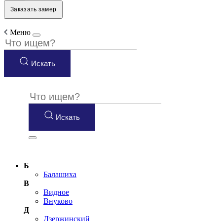
Заказать замер
Меню
Искать
Искать
Б
Балашиха
В
Видное
Внуково
Д
Дзержинский