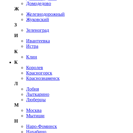
Домодедово
Ж
Железнодорожный
Жуковский
З
Зеленоград
И
Ивантеевка
Истра
К
Клин
К
Королев
Красногорск
Краснознаменск
Л
Лобня
Лыткарино
Люберцы
М
Москва
Мытищи
Н
Наро-Фоминск
Нахабино