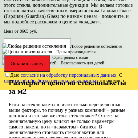
этого стекла, дополнительные функции. Мы делаем готовые
стеклопакеты с качественным американским Гардиан Гласс
(Гардиан (Guardian) Glass) по низким ценам – позвоните, и
мы подробнее расскажем о цене за «квадрат».
Цена от
8665
руб.
Любое решение остекления
Цены производителя
Офис рядом с вами
Безопасность для детей
Оставить заявку
Даю
согласие на обработку персональных данных
. С
политикой обработки персональных данных
ознакомлен.
Размеры и цены на стеклопакеты
за м2
Если на стеклопакеты влияют только перечисленные
выше факторы, то почему у разных компаний – разные
ценники и сколько же стоит стеклопакет? Ответ: на
окончательную цену влияют не только параметры
самого пакета, но и «параметры» бизнеса. В
окончательную стоимость стеклопакетов для
пластиковых окон входят делимые и неделимые