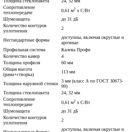
Толщина стеклопакета
24, 32 мм
Сопротивление
2
0,61 м
х С/Вт
теплопередаче
Шумозащита
до 31 дБ
Количество контуров
2
уплотнения
доступны, включая округлые и
Нестандартные формы
арочные
Профильная система
Калева Профи
Количество камер
4
Толщина профиля
60 мм
Общая высота
113 мм
(рама+створка)
3 мм (класс А по ГОСТ 30673-
Толщина наружной стенки
99)
Толщина стеклопакета
24, 32 мм
Сопротивление
2
0,61 м
х С/Вт
теплопередаче
Шумозащита
до 31 дБ
Количество контуров
2
уплотнения
доступны, включая округлые и
Нестандартные формы