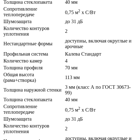
Толщина стеклопакета
40 мм
Сопротивление
2
0,75 м
х С/Вт
теплопередаче
Шумозащита
до 31 дБ
Количество контуров
2
уплотнения
доступны, включая округлые и
Нестандартные формы
арочные
Профильная система
Калева Стандарт
Количество камер
4
Толщина профиля
70 мм
Общая высота
113 мм
(рама+створка)
3 мм (класс А по ГОСТ 30673-
Толщина наружной стенки
99)
Толщина стеклопакета
40 мм
Сопротивление
2
0,75 м
х С/Вт
теплопередаче
Шумозащита
до 31 дБ
Количество контуров
2
уплотнения
доступны, включая округлые и