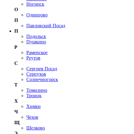
Ногинск
О
Одинцово
П
Павловский Посад
П
Подольск
Пушкино
Р
Раменское
Реутов
С
Сергиев Посад
Серпухов
Солнечногорск
Т
Томилино
Троицк
Х
Химки
Ч
Чехов
Щ
Щелково
Э