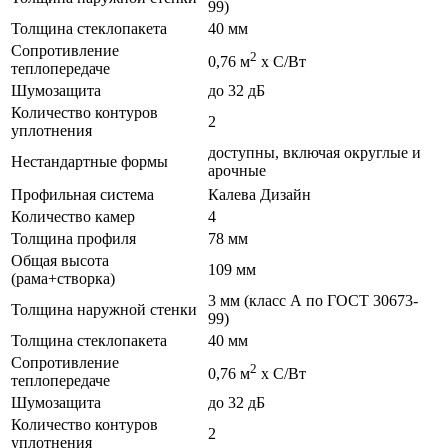
99)
Толщина стеклопакета
40 мм
Сопротивление
2
0,76 м
х С/Вт
теплопередаче
Шумозащита
до 32 дБ
Количество контуров
2
уплотнения
доступны, включая округлые и
Нестандартные формы
арочные
Профильная система
Калева Дизайн
Количество камер
4
Толщина профиля
78 мм
Общая высота
109 мм
(рама+створка)
3 мм (класс А по ГОСТ 30673-
Толщина наружной стенки
99)
Толщина стеклопакета
40 мм
Сопротивление
2
0,76 м
х С/Вт
теплопередаче
Шумозащита
до 32 дБ
Количество контуров
2
уплотнения