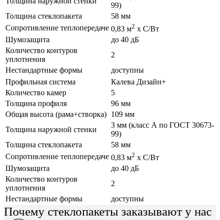
Толщина наружной стенки
99)
Толщина стеклопакета
58 мм
2
Сопротивление теплопередаче
0,83 м
х С/Вт
Шумозащита
до 40 дБ
Количество контуров
2
уплотнения
Нестандартные формы
доступны
Профильная система
Калева Дизайн+
Количество камер
5
Толщина профиля
96 мм
Общая высота (рама+створка)
109 мм
3 мм (класс А по ГОСТ 30673-
Толщина наружной стенки
99)
Толщина стеклопакета
58 мм
2
Сопротивление теплопередаче
0,83 м
х С/Вт
Шумозащита
до 40 дБ
Количество контуров
2
уплотнения
Нестандартные формы
доступны
Почему стеклопакеты заказывают у нас