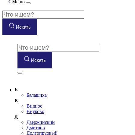
Меню
Искать
Искать
Б
Балашиха
В
Видное
Внуково
Д
Дзержинский
Дмитров
Долгопрудный