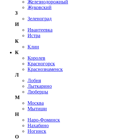
Железнодорожный
Жуковский
З
Зеленоград
И
Ивантеевка
Истра
К
Клин
К
Королев
Красногорск
Краснознаменск
Л
Лобня
Лыткарино
Люберцы
М
Москва
Мытищи
Н
Наро-Фоминск
Нахабино
Ногинск
О