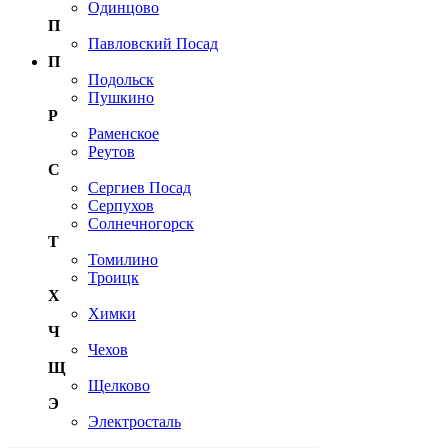
Одинцово
П
Павловский Посад
П
Подольск
Пушкино
Р
Раменское
Реутов
С
Сергиев Посад
Серпухов
Солнечногорск
Т
Томилино
Троицк
Х
Химки
Ч
Чехов
Щ
Щелково
Э
Электросталь