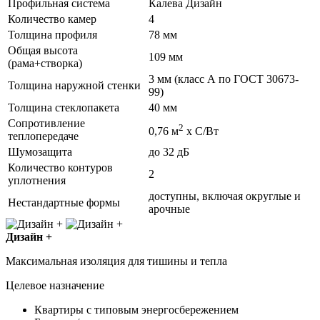
Профильная система
Калева Дизайн
Количество камер
4
Толщина профиля
78 мм
Общая высота
109 мм
(рама+створка)
3 мм (класс А по ГОСТ 30673-
Толщина наружной стенки
99)
Толщина стеклопакета
40 мм
Сопротивление
2
0,76 м
х С/Вт
теплопередаче
Шумозащита
до 32 дБ
Количество контуров
2
уплотнения
доступны, включая округлые и
Нестандартные формы
арочные
Дизайн +
Максимальная изоляция для тишины и тепла
Целевое назначение
Квартиры с типовым энергосбережением