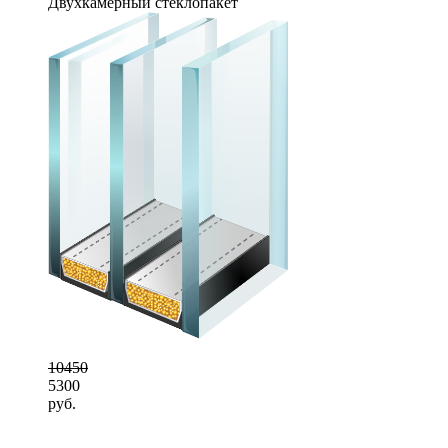
Двухкамерный стеклопакет
10450
5300
руб.