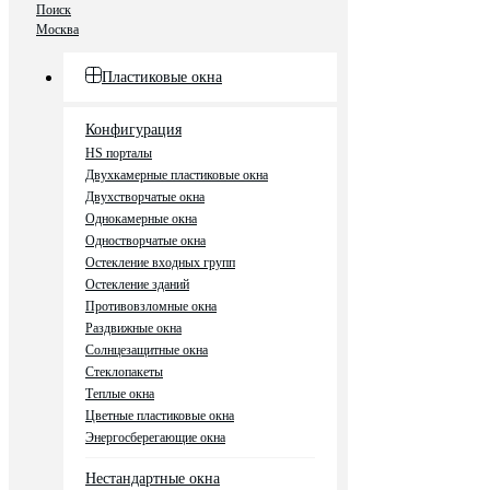
Поиск
Москва
Пластиковые окна
Конфигурация
HS порталы
Двухкамерные пластиковые окна
Двухстворчатые окна
Однокамерные окна
Одностворчатые окна
Остекление входных групп
Остекление зданий
Противовзломные окна
Раздвижные окна
Солнцезащитные окна
Стеклопакеты
Теплые окна
Цветные пластиковые окна
Энергосберегающие окна
Нестандартные окна