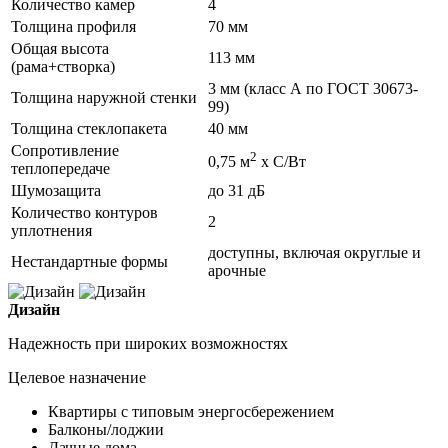
Количество камер
4
Толщина профиля
70 мм
Общая высота
113 мм
(рама+створка)
3 мм (класс А по ГОСТ 30673-
Толщина наружной стенки
99)
Толщина стеклопакета
40 мм
Сопротивление
2
0,75 м
х С/Вт
теплопередаче
Шумозащита
до 31 дБ
Количество контуров
2
уплотнения
доступны, включая округлые и
Нестандартные формы
арочные
Дизайн
Надежность при широких возможностях
Целевое назначение
Квартиры с типовым энергосбережением
Балконы/лоджии
Дачные дома