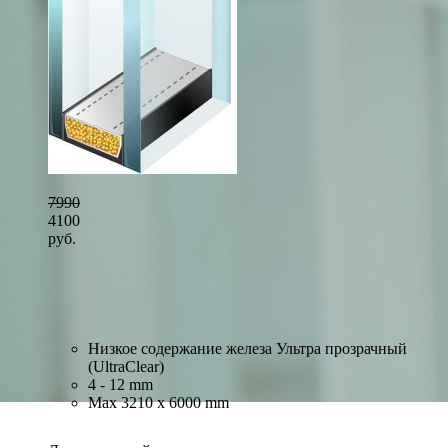
7990
4100
руб.
Низкое содержание железа Ультра прозрачный
(UltraClear)
4 - 12 mm
Max 3210 x 6000 mm