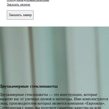
Заказать звонок
Заказать замер
Двухкамерные стеклопакеты
Двухкамерные стеклопакеты — это конструкции, которые
защитят вас от уличных шумов и непогоды. Ими комплектуются
окна, производителем которых является компания «Евроокна».
Сотрудничая с нами, вы получите гарантию качества на всю