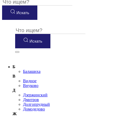
Искать
Искать
Б
Балашиха
В
Видное
Внуково
Д
Дзержинский
Дмитров
Долгопрудный
Домодедово
Ж