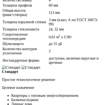
Количество камер
4
Толщина профиля
60 мм
Общая высота
113 мм
(рама+створка)
3 мм (класс А по ГОСТ 30673-
Толщина наружной стенки
99)
Толщина стеклопакета
24, 32 мм
Сопротивление
2
0,61 м
х С/Вт
теплопередаче
Шумозащита
до 31 дБ
Количество контуров
2
уплотнения
доступны, включая округлые и
Нестандартные формы
арочные
Стандарт
Простое технологичное решение
Целевое назначение
Квартиры с типовым энергосбережением
Балконы/лоджии
Дачные дома