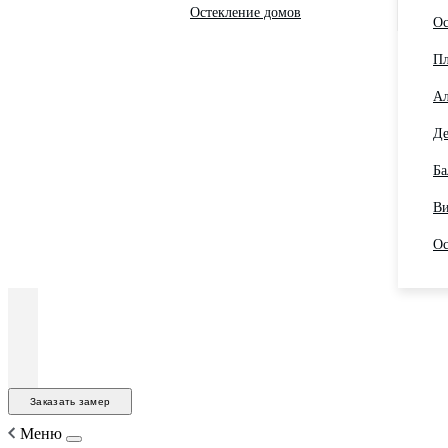
Остекление домов
Ос
Пл
Ал
Де
Ба
Ви
Ос
Заказать замер
Меню