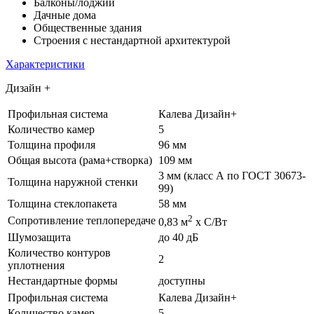
Балконы/лоджии
Дачные дома
Общественные здания
Строения с нестандартной архитектурой
Характеристики
Дизайн +
Профильная система
Калева Дизайн+
Количество камер
5
Толщина профиля
96 мм
Общая высота (рама+створка)
109 мм
3 мм (класс А по ГОСТ 30673-
Толщина наружной стенки
99)
Толщина стеклопакета
58 мм
2
Сопротивление теплопередаче
0,83 м
х С/Вт
Шумозащита
до 40 дБ
Количество контуров
2
уплотнения
Нестандартные формы
доступны
Профильная система
Калева Дизайн+
Количество камер
5