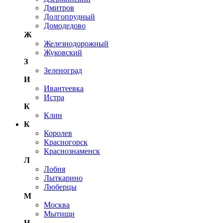
Дмитров
Долгопрудный
Домодедово
Ж
Железнодорожный
Жуковский
З
Зеленоград
И
Ивантеевка
Истра
К
Клин
К
Королев
Красногорск
Краснознаменск
Л
Лобня
Лыткарино
Люберцы
М
Москва
Мытищи
Н