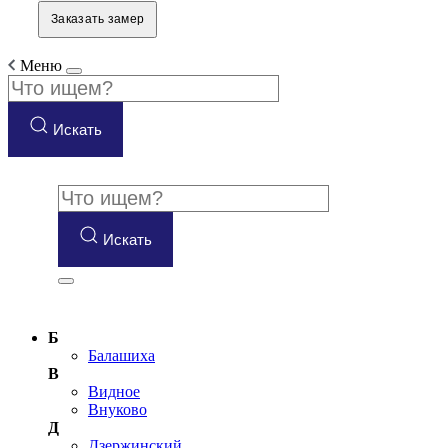
Заказать замер
Меню
Искать
Искать
Б
Балашиха
В
Видное
Внуково
Д
Дзержинский