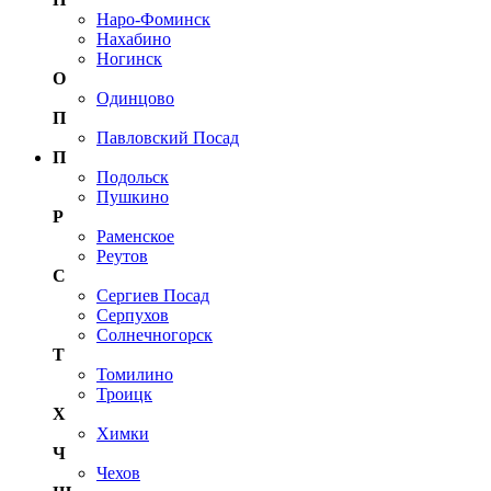
Наро-Фоминск
Нахабино
Ногинск
О
Одинцово
П
Павловский Посад
П
Подольск
Пушкино
Р
Раменское
Реутов
С
Сергиев Посад
Серпухов
Солнечногорск
Т
Томилино
Троицк
Х
Химки
Ч
Чехов