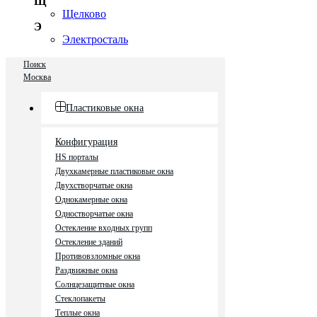
Щ
Щелково
Э
Электросталь
Поиск
Москва
Пластиковые окна
Конфигурация
HS порталы
Двухкамерные пластиковые окна
Двухстворчатые окна
Однокамерные окна
Одностворчатые окна
Остекление входных групп
Остекление зданий
Противовзломные окна
Раздвижные окна
Солнцезащитные окна
Стеклопакеты
Теплые окна