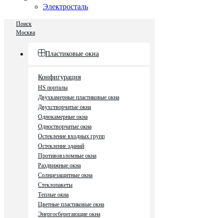
Электросталь
Поиск
Москва
Пластиковые окна
Конфигурация
HS порталы
Двухкамерные пластиковые окна
Двухстворчатые окна
Однокамерные окна
Одностворчатые окна
Остекление входных групп
Остекление зданий
Противовзломные окна
Раздвижные окна
Солнцезащитные окна
Стеклопакеты
Теплые окна
Цветные пластиковые окна
Энергосберегающие окна