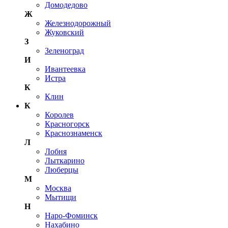
Домодедово
Ж
Железнодорожный
Жуковский
З
Зеленоград
И
Ивантеевка
Истра
К
Клин
К
Королев
Красногорск
Краснознаменск
Л
Лобня
Лыткарино
Люберцы
М
Москва
Мытищи
Н
Наро-Фоминск
Нахабино