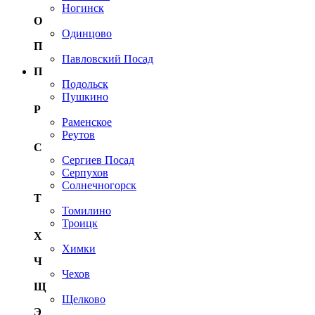
Ногинск
О
Одинцово
П
Павловский Посад
П
Подольск
Пушкино
Р
Раменское
Реутов
С
Сергиев Посад
Серпухов
Солнечногорск
Т
Томилино
Троицк
Х
Химки
Ч
Чехов
Щ
Щелково
Э