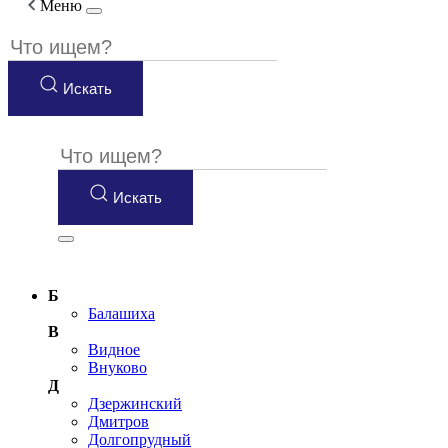
Меню
Искать
Искать
Б
Балашиха
В
Видное
Внуково
Д
Дзержинский
Дмитров
Долгопрудный