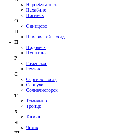
Наро-Фоминск
Нахабино
Ногинск
О
Одинцово
П
Павловский Посад
П
Подольск
Пушкино
Р
Раменское
Реутов
С
Сергиев Посад
Серпухов
Солнечногорск
Т
Томилино
Троицк
Х
Химки
Ч
Чехов
Щ