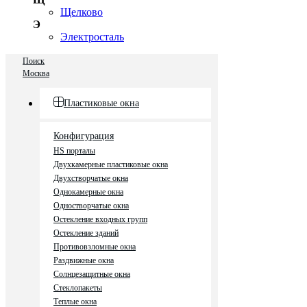
Щелково
Э
Электросталь
Поиск
Москва
Пластиковые окна
Конфигурация
HS порталы
Двухкамерные пластиковые окна
Двухстворчатые окна
Однокамерные окна
Одностворчатые окна
Остекление входных групп
Остекление зданий
Противовзломные окна
Раздвижные окна
Солнцезащитные окна
Стеклопакеты
Теплые окна