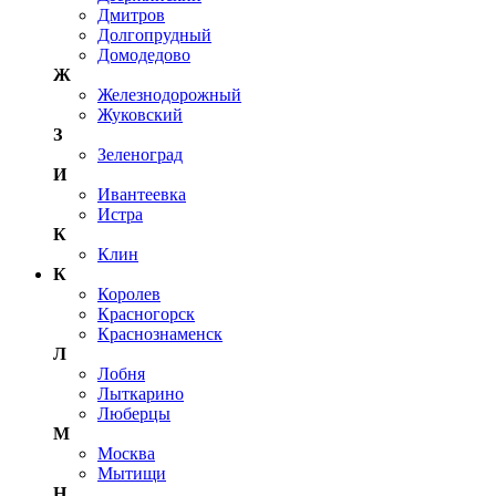
Дмитров
Долгопрудный
Домодедово
Ж
Железнодорожный
Жуковский
З
Зеленоград
И
Ивантеевка
Истра
К
Клин
К
Королев
Красногорск
Краснознаменск
Л
Лобня
Лыткарино
Люберцы
М
Москва
Мытищи
Н