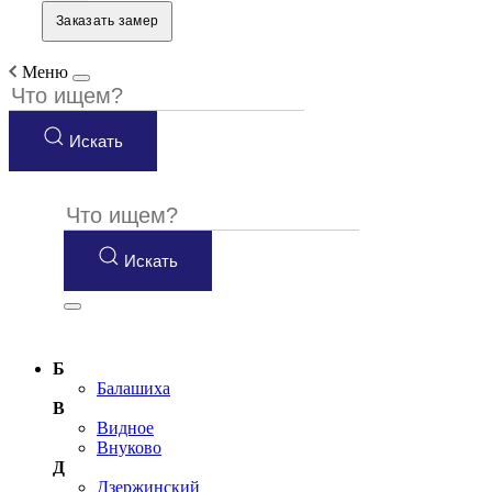
Заказать замер
Меню
Искать
Искать
Б
Балашиха
В
Видное
Внуково
Д
Дзержинский