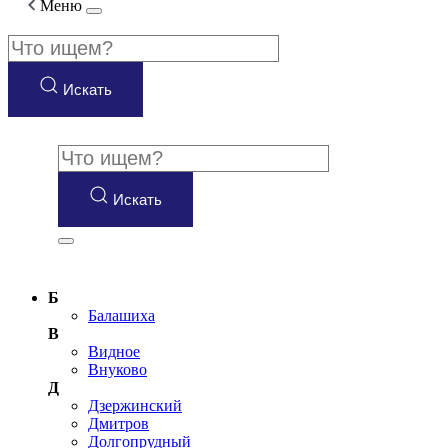
Меню
Искать
Искать
Б
Балашиха
В
Видное
Внуково
Д
Дзержинский
Дмитров
Долгопрудный