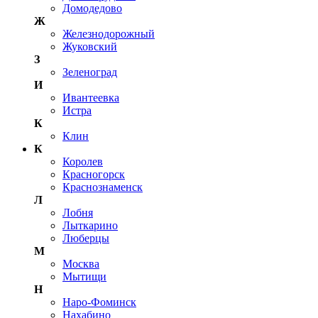
Домодедово
Ж
Железнодорожный
Жуковский
З
Зеленоград
И
Ивантеевка
Истра
К
Клин
К
Королев
Красногорск
Краснознаменск
Л
Лобня
Лыткарино
Люберцы
М
Москва
Мытищи
Н
Наро-Фоминск
Нахабино