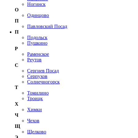
Ногинск
О
Одинцово
П
Павловский Посад
П
Подольск
Пушкино
Р
Раменское
Реутов
С
Сергиев Посад
Серпухов
Солнечногорск
Т
Томилино
Троицк
Х
Химки
Ч
Чехов
Щ
Щелково
Э