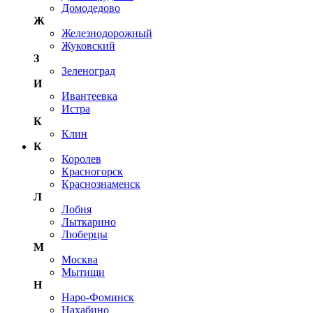
Домодедово
Ж
Железнодорожный
Жуковский
З
Зеленоград
И
Ивантеевка
Истра
К
Клин
К
Королев
Красногорск
Краснознаменск
Л
Лобня
Лыткарино
Люберцы
М
Москва
Мытищи
Н
Наро-Фоминск
Нахабино