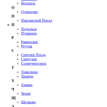
Ногинск
О
Одинцово
П
Павловский Посад
П
Подольск
Пушкино
Р
Раменское
Реутов
С
Сергиев Посад
Серпухов
Солнечногорск
Т
Томилино
Троицк
Х
Химки
Ч
Чехов
Щ
Щелково
Э