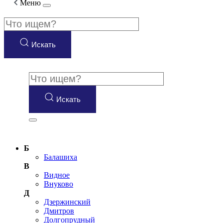
Меню
Искать
Искать
Б
Балашиха
В
Видное
Внуково
Д
Дзержинский
Дмитров
Долгопрудный