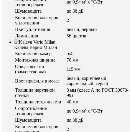
до 0,94 м² х °С/Вт
теплопередаче
Шумозащита
до 38 дБ
Количество контуров
2
уплотнения
Цвет уплотнения
белый, черный
Ламинация
56 цветов
Калева Варио Милан
Количество камер
5/4
Монтажная ширина
70 мм
Общая высота
115 мм
(рама+створка)
белый, коричневый,
Цвет профиля в массе
карамельный, серый
Толщина наружной
3 мм (класс А по ГОСТ 30673-
стенки
99)
Толщина стеклопакета
40 мм
Сопротивление
до 0,94 м² х °С/Вт
теплопередаче
Шумозащита
до 38 дБ
Количество контуров
2
уплотнения