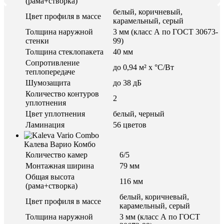
(рама+створка)
белый, коричневый,
Цвет профиля в массе
карамельный, серый
Толщина наружной
3 мм (класс А по ГОСТ 30673-
стенки
99)
Толщина стеклопакета
40 мм
Сопротивление
до 0,94 м² х °С/Вт
теплопередаче
Шумозащита
до 38 дБ
Количество контуров
2
уплотнения
Цвет уплотнения
белый, черный
Ламинация
56 цветов
Калева Варио Комбо
Количество камер
6/5
Монтажная ширина
79 мм
Общая высота
116 мм
(рама+створка)
белый, коричневый,
Цвет профиля в массе
карамельный, серый
Толщина наружной
3 мм (класс А по ГОСТ