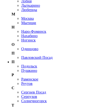
Лобня
Лыткарино
Люберцы
М
Москва
Мытищи
Н
Наро-Фоминск
Нахабино
Ногинск
О
Одинцово
П
Павловский Посад
П
Подольск
Пушкино
Р
Раменское
Реутов
С
Сергиев Посад
Серпухов
Солнечногорск
Т