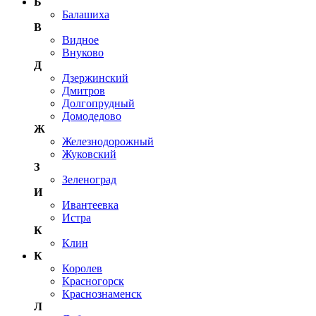
Б
Балашиха
В
Видное
Внуково
Д
Дзержинский
Дмитров
Долгопрудный
Домодедово
Ж
Железнодорожный
Жуковский
З
Зеленоград
И
Ивантеевка
Истра
К
Клин
К
Королев
Красногорск
Краснознаменск
Л