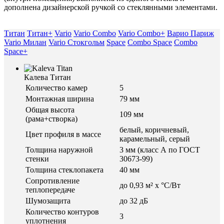
дополнена дизайнерской ручкой со стеклянными элементами.
Титан
Титан+
Vario
Vario Combo
Vario Combo+
Варио Париж
Vario Милан
Vario Стокгольм
Space
Combo Space
Combo
Space+
Калева Титан
Количество камер
5
Монтажная ширина
79 мм
Общая высота
109 мм
(рама+створка)
белый, коричневый,
Цвет профиля в массе
карамельный, серый
Толщина наружной
3 мм (класс А по ГОСТ
стенки
30673-99)
Толщина стеклопакета
40 мм
Сопротивление
до 0,93 м² х °С/Вт
теплопередаче
Шумозащита
до 32 дБ
Количество контуров
3
уплотнения