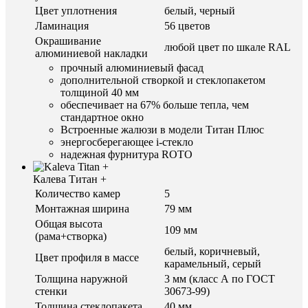
Цвет уплотнения
белый, черный
Ламинация
56 цветов
Окрашивание
любой цвет по шкале RAL
алюминиевой накладки
прочный алюминиевый фасад
дополнительной створкой и стеклопакетом
толщиной 40 мм
обеспечивает на 67% больше тепла, чем
стандартное окно
Встроенные жалюзи в модели Титан Плюс
энергосберегающее i-стекло
надежная фурнитура ROTO
Калева Титан +
Количество камер
5
Монтажная ширина
79 мм
Общая высота
109 мм
(рама+створка)
белый, коричневый,
Цвет профиля в массе
карамельный, серый
Толщина наружной
3 мм (класс А по ГОСТ
стенки
30673-99)
Толщина стеклопакета
40 мм