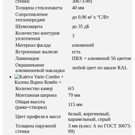
стенки
30673-99)
Толщина стеклопакета
40 мм
Сопротивление
до 0,96 м² х °С/Вт
теплопередаче
Шумозащита
до 35 дБ
Количество контуров
3
уплотнения
Материал фасада
алюминий
Встроенные жалюзи
есть
Ламинация
ПВХ + алюминий 56 цветов
Окрашивание
любой цвет по шкале RAL
алюминиевой накладки
Калева Варио Комбо +
Количество камер
6/5
Монтажная ширина
79 мм
Общая высота
115 мм
(рама+створка)
белый, коричневый,
Цвет профиля в массе
карамельный, серый
Толщина наружной
3 мм (класс А по ГОСТ 30673-
стенки
99)