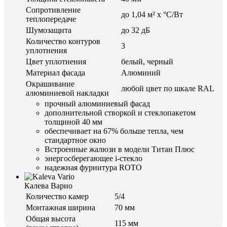
Сопротивление
до 1,04 м² х °С/Вт
теплопередаче
Шумозащита
до 32 дБ
Количество контуров
3
уплотнения
Цвет уплотнения
белый, черный
Материал фасада
Алюминий
Окрашивание
любой цвет по шкале RAL
алюминиевой накладки
прочный алюминиевый фасад
дополнительной створкой и стеклопакетом
толщиной 40 мм
обеспечивает на 67% больше тепла, чем
стандартное окно
Встроенные жалюзи в модели Титан Плюс
энергосберегающее i-стекло
надежная фурнитура ROTO
Калева Варио
Количество камер
5/4
Монтажная ширина
70 мм
Общая высота
115 мм