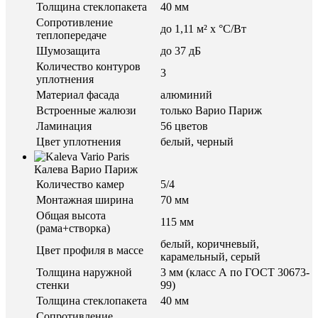
Толщина стеклопакета
40 мм
Сопротивление
до 1,11 м² х °С/Вт
теплопередаче
Шумозащита
до 37 дБ
Количество контуров
3
уплотнения
Материал фасада
алюминий
Встроенные жалюзи
только Варио Париж
Ламинация
56 цветов
Цвет уплотнения
белый, черный
Калева Варио Париж
Количество камер
5/4
Монтажная ширина
70 мм
Общая высота
115 мм
(рама+створка)
белый, коричневый,
Цвет профиля в массе
карамельный, серый
Толщина наружной
3 мм (класс А по ГОСТ 30673-
стенки
99)
Толщина стеклопакета
40 мм
Сопротивление