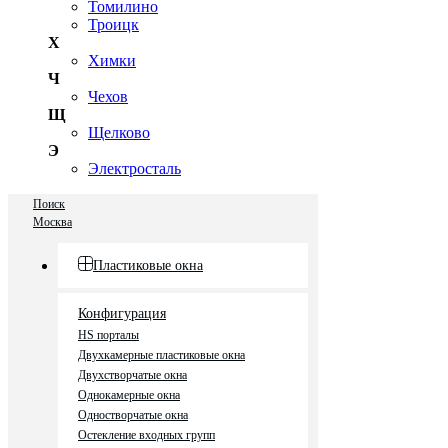
Томилино
Троицк
Х
Химки
Ч
Чехов
Щ
Щелково
Э
Электросталь
Поиск
Москва
Пластиковые окна
Конфигурация
HS порталы
Двухкамерные пластиковые окна
Двухстворчатые окна
Однокамерные окна
Одностворчатые окна
Остекление входных групп