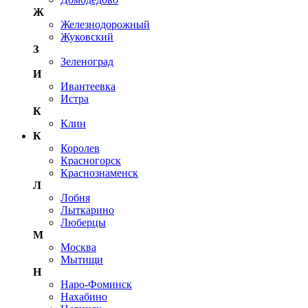
Ж
Железнодорожный
Жуковский
З
Зеленоград
И
Ивантеевка
Истра
К
Клин
К
Королев
Красногорск
Краснознаменск
Л
Лобня
Лыткарино
Люберцы
М
Москва
Мытищи
Н
Наро-Фоминск
Нахабино