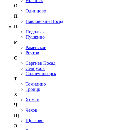
Ногинск
О
Одинцово
П
Павловский Посад
П
Подольск
Пушкино
Р
Раменское
Реутов
С
Сергиев Посад
Серпухов
Солнечногорск
Т
Томилино
Троицк
Х
Химки
Ч
Чехов
Щ
Щелково
Э