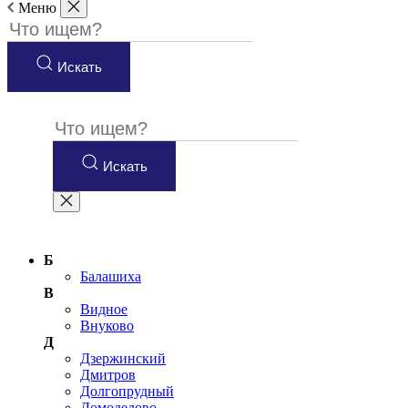
Меню
Искать
Искать
Б
Балашиха
В
Видное
Внуково
Д
Дзержинский
Дмитров
Долгопрудный
Домодедово