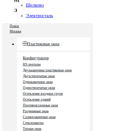
Щелково
Э
Электросталь
Поиск
Москва
Пластиковые окна
Конфигурация
HS порталы
Двухкамерные пластиковые окна
Двухстворчатые окна
Однокамерные окна
Одностворчатые окна
Остекление входных групп
Остекление зданий
Противовзломные окна
Раздвижные окна
Солнцезащитные окна
Стеклопакеты
Теплые окна