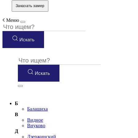
Заказать замер
Меню
Искать
Искать
Б
Балашиха
В
Видное
Внуково
Д
Дзержинский