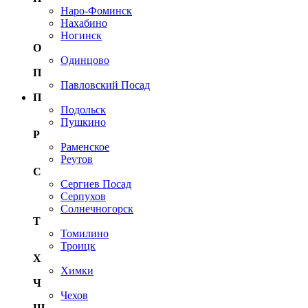
Наро-Фоминск
Нахабино
Ногинск
О
Одинцово
П
Павловский Посад
П
Подольск
Пушкино
Р
Раменское
Реутов
С
Сергиев Посад
Серпухов
Солнечногорск
Т
Томилино
Троицк
Х
Химки
Ч
Чехов
Щ