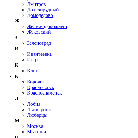
Дмитров
Долгопрудный
Домодедово
Ж
Железнодорожный
Жуковский
З
Зеленоград
И
Ивантеевка
Истра
К
Клин
К
Королев
Красногорск
Краснознаменск
Л
Лобня
Лыткарино
Люберцы
М
Москва
Мытищи
Н