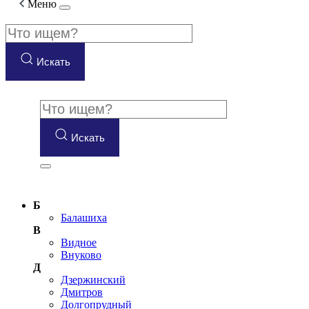
Меню
Искать
Искать
Б
Балашиха
В
Видное
Внуково
Д
Дзержинский
Дмитров
Долгопрудный