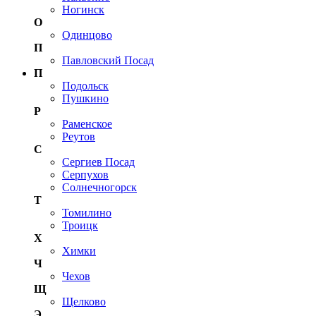
Ногинск
О
Одинцово
П
Павловский Посад
П
Подольск
Пушкино
Р
Раменское
Реутов
С
Сергиев Посад
Серпухов
Солнечногорск
Т
Томилино
Троицк
Х
Химки
Ч
Чехов
Щ
Щелково
Э