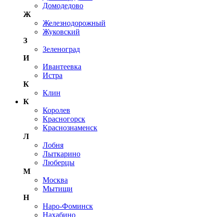
Домодедово
Ж
Железнодорожный
Жуковский
З
Зеленоград
И
Ивантеевка
Истра
К
Клин
К
Королев
Красногорск
Краснознаменск
Л
Лобня
Лыткарино
Люберцы
М
Москва
Мытищи
Н
Наро-Фоминск
Нахабино