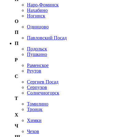
Наро-Фоминск
Нахабино
Ногинск
О
Одинцово
П
Павловский Посад
П
Подольск
Пушкино
Р
Раменское
Реутов
С
Сергиев Посад
Серпухов
Солнечногорск
Т
Томилино
Троицк
Х
Химки
Ч
Чехов
Щ