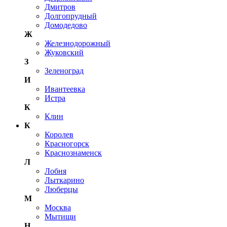
Дмитров
Долгопрудный
Домодедово
Ж
Железнодорожный
Жуковский
З
Зеленоград
И
Ивантеевка
Истра
К
Клин
К
Королев
Красногорск
Краснознаменск
Л
Лобня
Лыткарино
Люберцы
М
Москва
Мытищи
Н