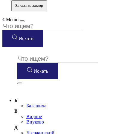
Заказать замер
Меню
Искать
Искать
Б
Балашиха
В
Видное
Внуково
Д
Дзержинский