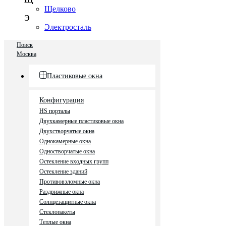
Щелково
Э
Электросталь
Поиск
Москва
Пластиковые окна
Конфигурация
HS порталы
Двухкамерные пластиковые окна
Двухстворчатые окна
Однокамерные окна
Одностворчатые окна
Остекление входных групп
Остекление зданий
Противовзломные окна
Раздвижные окна
Солнцезащитные окна
Стеклопакеты
Теплые окна